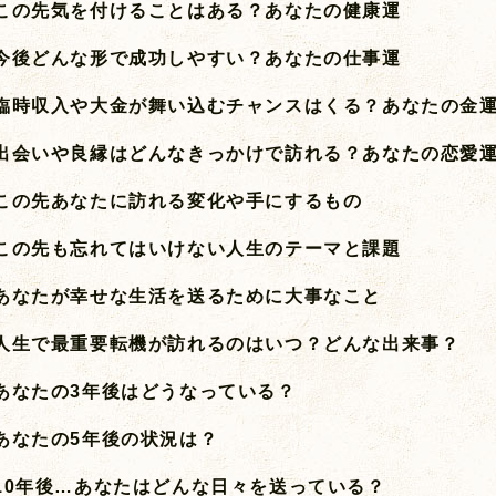
この先気を付けることはある？あなたの健康運
今後どんな形で成功しやすい？あなたの仕事運
臨時収入や大金が舞い込むチャンスはくる？あなたの金
出会いや良縁はどんなきっかけで訪れる？あなたの恋愛
この先あなたに訪れる変化や手にするもの
この先も忘れてはいけない人生のテーマと課題
あなたが幸せな生活を送るために大事なこと
人生で最重要転機が訪れるのはいつ？どんな出来事？
あなたの3年後はどうなっている？
あなたの5年後の状況は？
10年後…あなたはどんな日々を送っている？