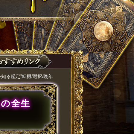
知る鑑定”転機/選択/晩年
たの全生