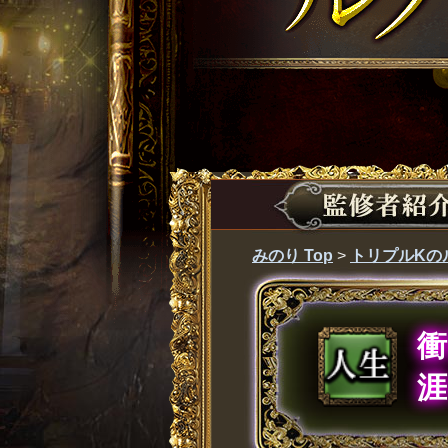
みのり Top
>
トリプルKの
涯