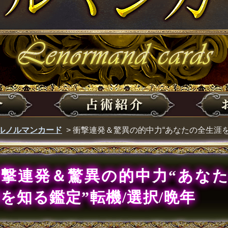
ルノルマンカード
>
衝撃連発＆驚異の的中力“あなたの全生涯を
衝撃連発＆驚異の的中力“あな
を知る鑑定”転機/選択/晩年