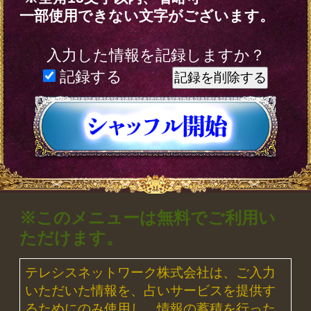
ザ。
※JavaScriptの設定をオンにしてご
利用ください。
トップページに戻る
新着リリースコンテンツ
インスピレーション｜運命好転/悲
願叶/瞬間霊察で全看破◆嬉野つば
最新
さ
2026年8月6月追加
チャクラ占い｜人体覚醒＆強制成
就【運命正し現実変える神霊力】
月香
2026年8月3月追加
1万人絶賛【本音/現実/日付】48星