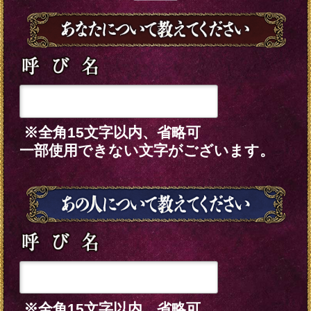
※このメニューは無料でご利用い
ただけます。
テレシスネットワーク株式会社は、ご入力
いただいた情報を、占いサービスを提供す
るためにのみ使用し、情報の蓄積を行った
り、他の目的で使用することはありませ
ん。ご利用の際は、当社「
個人情報保護方針
（外部サイト）」に同意の上、必要事項を
ご入力ください。
動作環境
この占い番組は、次の環境でご利用
ください。
＜OS＞
Android 5.0以降
iOS 10.0以降
＜ブラウザ＞
OSに標準搭載されているブラウ