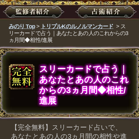
スリーカードで占う｜
あなたとあの人のこれ
からの3ヵ月間◆相性/
進展
【完全無料】スリーカード占いで、
あなたとあの人の3ヵ月間の相性や進
展の有無についてズバリ占います。
これからの展開やチャンス、注意す
べきポイントを見逃さないように
し、望む未来をつかみ取りましょ
う。