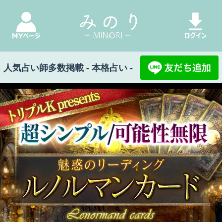
人気占い師多数掲載 - 本格占い -
みのり Top
>
トリプルKのルノルマンカード
>
ス
リーカードで占う｜あなたとあの人のこれからの3
ヵ月間◆相性/進展