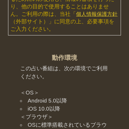
秘術で具体的中◆細密星読師 ミエ
ル | みのり -MINORI-
2026年7月30月追加
露骨過ぎて地上波ギリギリ/言葉濁
さず核心直撃【愛/人生決断占】桃
萃
2026年7月27月追加
全方位抜かりナシ≪難悩解決≫付
け入る隙無く的中【溟白龍】地支
命術
2026年7月23月追加