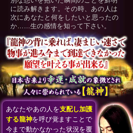
あなたやあの人を
支配し加護
する龍神
を呼び覚ますことで
今まで動かなかった状況を覆
し、
本当の願いを叶えます
。
最初にあなたにお伝えしておきた
いこと