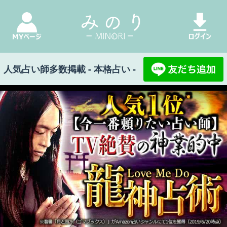
人気占い師多数掲載 - 本格占い -
みのり Top
>
LoveMeDo◆龍神占術
>
【あの人の
一番最近の本音です】あなたを想った瞬間/次2
人でしたい事