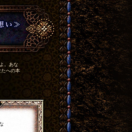
よ。あな
なたへの本
な