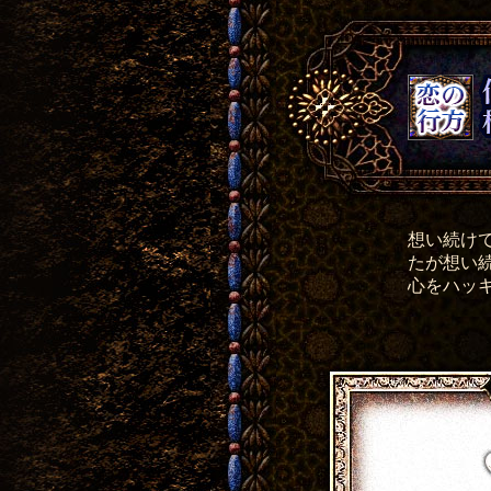
想い続け
たが想い
心をハッ