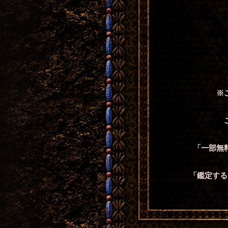
※
「一部無
「鑑定する