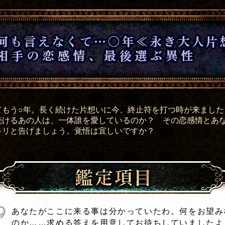
てもう○年。長く続けた片想いに今、終止符を打つ時が来ました
続けるあの人は、一体誰を愛しているのか？ その恋感情とあ
キリと告げましょう。覚悟は宜しいですか？
鑑定項目
あなたがここに来る事は分かっていたわ。何をお望み
のか……求める答えを用意してお待ちしていましたよ