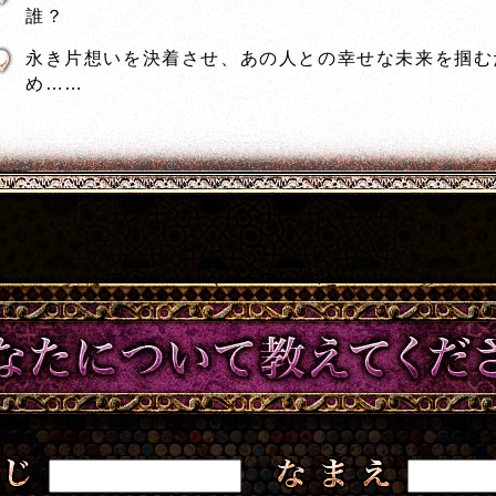
誰？
永き片想いを決着させ、あの人との幸せな未来を掴む
め……
あなたについて教えてください
なまえ