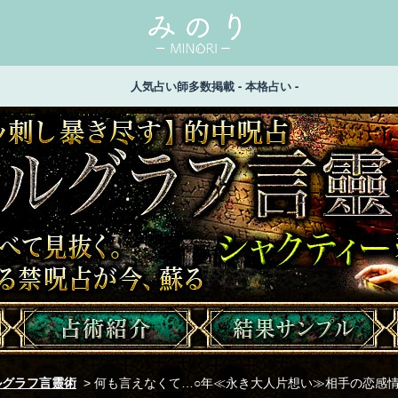
人気占い師多数掲載 - 本格占い -
的中呪占◆シュメールグラフ言靈術 シャクティー琴絵 名前
りすぎる禁呪占が今、蘇る
ルグラフ言靈術
>
何も言えなくて…○年≪永き大人片想い≫相手の恋感