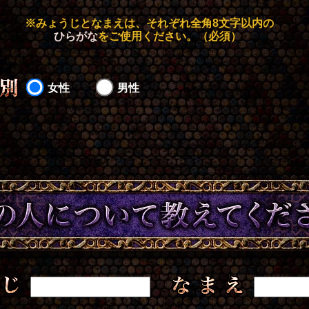
※みょうじとなまえは、それぞれ全角8文字以内の
ひらがな
をご使用ください。（必須）
女性
男性
あの人について教えてください
なまえ