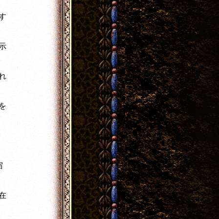
す
示
れ
を
宿
在