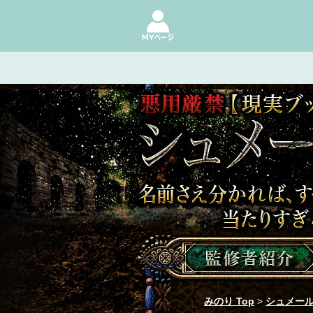
悪用厳禁【現実ブッ刺し暴き尽す】
みのり Top
>
シュメー