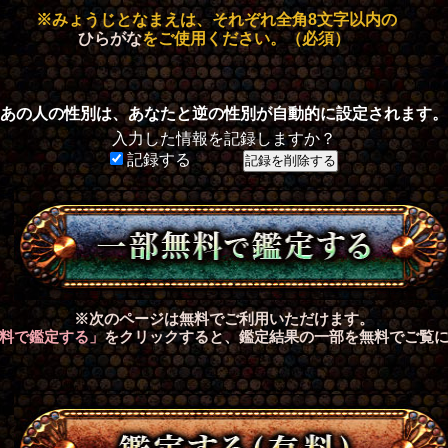
※みょうじとなまえは、それぞれ全角8文字以内の
ひらがな
をご使用ください。（必須）
あの人の性別は、あなたと逆の性別が自動的に設定されます。
入力した情報を記録しますか？
記録する
※次のページは無料でご利用いただけます。
料で鑑定する」
をクリックすると、鑑定結果の一部を無料でご覧