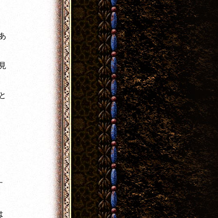
？
あ
見
と
す
は