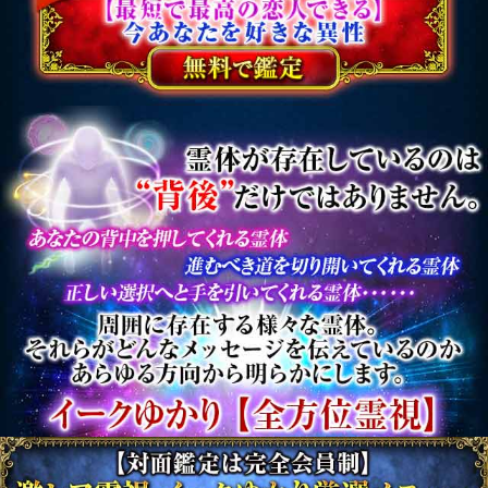
新着リリースコンテンツ
インスピレーション｜運命好転/悲
願叶/瞬間霊察で全看破◆嬉野つば
最新
さ
2026年8月6月追加
チャクラ占い｜人体覚醒＆強制成
就【運命正し現実変える神霊力】
月香
2026年8月3月追加
1万人絶賛【本音/現実/日付】48星
秘術で具体的中◆細密星読師 ミエ
ル | みのり -MINORI-
2026年7月30月追加
露骨過ぎて地上波ギリギリ/言葉濁