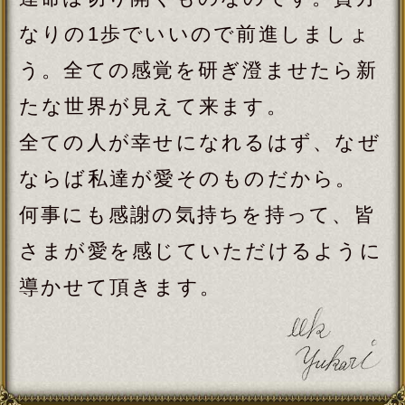
隙なく当てる全霊視【あ
なたの人生】1/3/5年後の
現実◆幸/転機/晩年