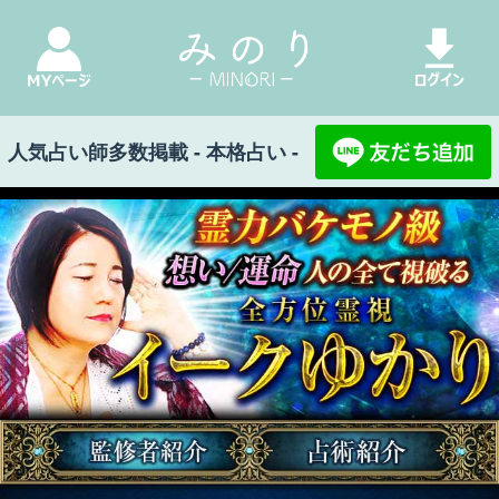
人気占い師多数掲載 - 本格占い -
みのり Top
>
全方位霊視/イークゆかり
> 監修者
紹介