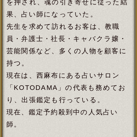
現在、鑑定予約殺到中の人気占い
師。
■活動実績
◆完全予約制・会員制の占いサロン
「KOTODAMA」代表
■公式HP
「イークゆかり KOTODAMA」とご検
索ください。
強みを引き出すメッセンジャー、イ
ーク ゆかりです。
辛い、苦しい、誰にも言えない、わ