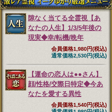
さず核心直撃【愛/人生決断占】桃
萃
2026年7月27月追加
全方位抜かりナシ≪難悩解決≫付
け入る隙無く的中【溟白龍】地支
命術
2026年7月23月追加
利用規約
プライバシーポリシー
お問い合わせ
特定商取引法に基づく表記
メルマガ登録/解除
運営会社 RENSA All Rights Reserved.