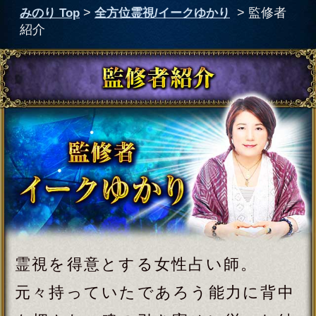
霊視を得意とする女性占い師。
元々持っていたであろう能力に背中
を押され、魂の引き寄せに従った結
果、占い師になっていた。
先生を求めて訪れるお客は、教職
員・弁護士・社長・キャバクラ嬢・
芸能関係など、多くの人物を顧客に
持つ。
現在は、西麻布にある占いサロン
「KOTODAMA」の代表も務めてお
り、出張鑑定も行っている。