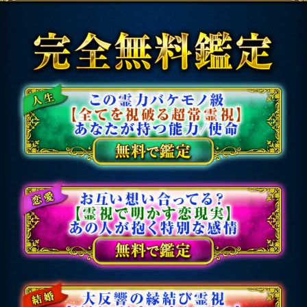
会員価格
1,980円(税込)
通常価格
2,530円(税込)
【運命の恋人は●●さん】
顔/性格/交際日特定◆今あ
なたを愛する異性
会員価格
1,540円(税込)
通常価格
1,980円(税込)
【霊体から聞こえる本当
の声】あの人の本心暴露
7000字◆恋感情/結末
会員価格
2,200円(税込)
通常価格
2,750円(税込)
トップページに戻る