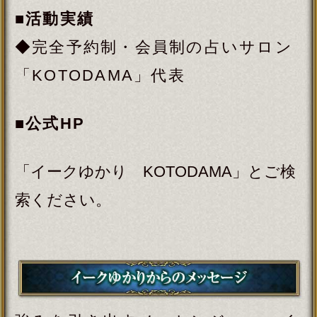
かってもらえない、そんな気持ちに
寄り添いながらお話しを聞き
KOTODAMAをおろしてお伝えいた
します。自分の気持ちと向き合いな
がらどうしたいか、どうなりたいか
まで導きます。顕在意識、潜在意
識、魂がわかったら使命、宿命も見
えてくる。
運命は切り開くものなのです。貴方
なりの1歩でいいので前進しましょ
う。全ての感覚を研ぎ澄ませたら新
たな世界が見えて来ます。
全ての人が幸せになれるはず、なぜ
ならば私達が愛そのものだから。
何事にも感謝の気持ちを持って、皆