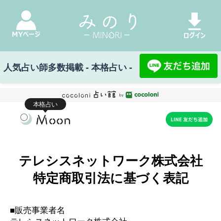
人気占い師多数掲載 - 本格占い -
本格占い
テレシスネットワーク株式会社
特定商取引法に基づく表記
■販売事業者名
テレシスネットワーク株式会社
■運営統括責任者氏名
鷹石 惠充
■所在地
〒107-6123 東京都港区赤坂５丁目２番２０号 赤
坂パークビル２３Ｆ