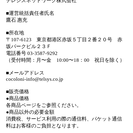
電話番号 03-3587-9292
（受付時間：月〜金 10:00〜18：00 祝日を除く）
■メールアドレス
cocoloni-info@telsys.co.jp
■販売価格
●商品価格
各商品ページをご参照ください。
●商品以外の必要金額
消費税、サービス利用の際の通信料、パケット通信
料はお客様のご負担となります。
■決済方法
クレジットカード
携帯キャリア決済（ドコモ払い/d払い、auかんたん決
済、ソフトバンクまとめて支払い）
WebMoney（ウェブマネー）
AmazonPay
■支払期限
クレジットカードの場合：カード会社の会員規約に
おいて定められた振替日
WebMoney（ウェブマネー）の場合：決済確定時
携帯キャリア決済の場合：各携帯キャリアの会員規
約において定められた支払日
AmazonPayの場合：AmazonPayサービスの会員規約
において定められた支払日