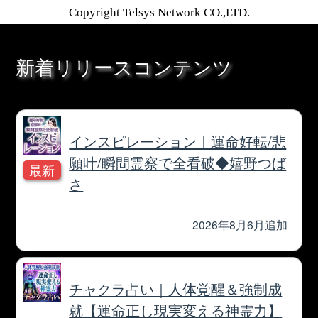
1万人絶賛【本音/現実/日付】48星
秘術で具体的中◆細密星読師 ミエ
ル | みのり -MINORI-
2026年7月30月追加
露骨過ぎて地上波ギリギリ/言葉濁
さず核心直撃【愛/人生決断占】桃
萃
2026年7月27月追加
全方位抜かりナシ≪難悩解決≫付
け入る隙無く的中【溟白龍】地支
命術
2026年7月23月追加