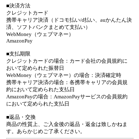
■返品・交換
商品の性質上、ご入金後の返品・返金は致しかねま
す。あらかじめご了承ください。
Copyright Telsys Network CO.,LTD.
新着リリースコンテンツ
インスピレーション｜運命好転/悲
願叶/瞬間霊察で全看破◆嬉野つば
最新
さ
2026年8月6月追加
チャクラ占い｜人体覚醒＆強制成
就【運命正し現実変える神霊力】
月香
2026年8月3月追加