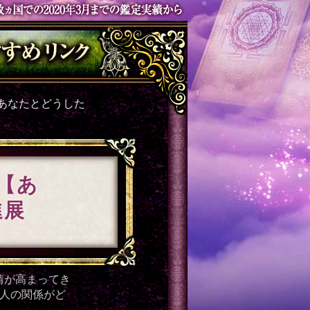
あなたとどうした
【あ
進展
情が高まってき
2人の関係がど