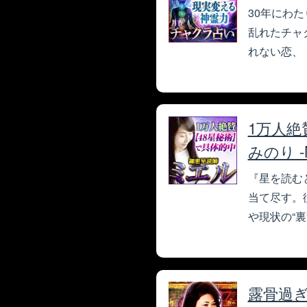
30年にわ
乱れたチャ
れない恋、
1万人絶
みのり -M
『星を読む
当て尽す。従
や現状の“
露骨過ぎ