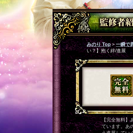
みのり Top
>
一瞬で
い？】抱く絆/進展
【完全無料】
ています。あ
う進展してい