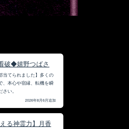
全看破◆嬉野つばさ
部当てられました】多くの
で、本心や宿縁、転機を瞬
ださい。
2026年8月6月追加
える神霊力】月香