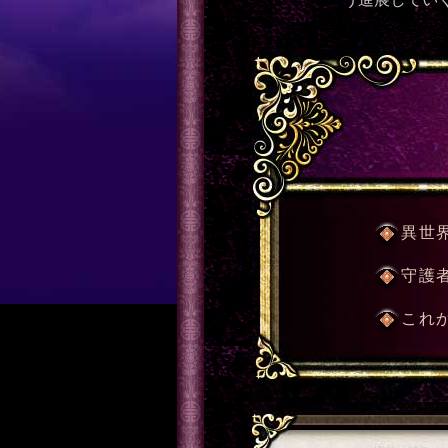
異世
守護
これ