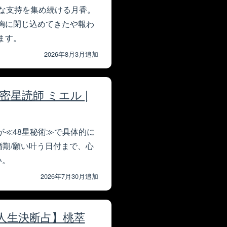
な支持を集め続ける月香。
胸に閉じ込めてきたや報わ
ます。
2026年8月3月追加
密星読師 ミエル |
が≪48星秘術≫で具体的に
/婚期/願い叶う日付まで、心
い。
2026年7月30月追加
人生決断占】桃萃