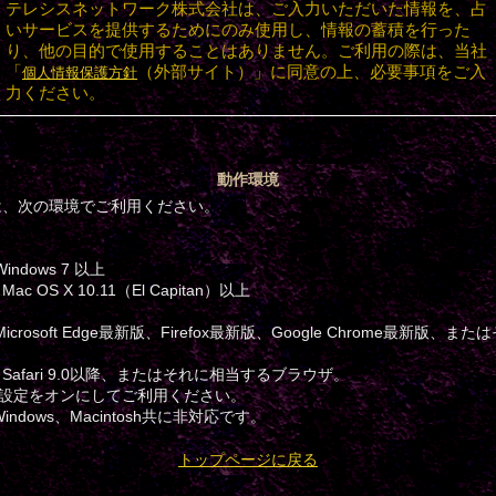
テレシスネットワーク株式会社は、ご入力いただいた情報を、占
いサービスを提供するためにのみ使用し、情報の蓄積を行った
り、他の目的で使用することはありません。ご利用の際は、当社
「
（外部サイト）」に同意の上、必要事項をご入
個人情報保護方針
力ください。
動作環境
は、次の環境でご利用ください。
Windows 7 以上
：Mac OS X 10.11（El Capitan）以上
：Microsoft Edge最新版、Firefox最新版、Google Chrome最新版、
sh：Safari 9.0以降、またはそれに相当するブラウザ。
iptの設定をオンにしてご利用ください。
Windows、Macintosh共に非対応です。
トップページに戻る