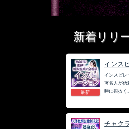
新着リリ
インスピ
インスピレ
著名人が信
時に視抜く
最新
チャク