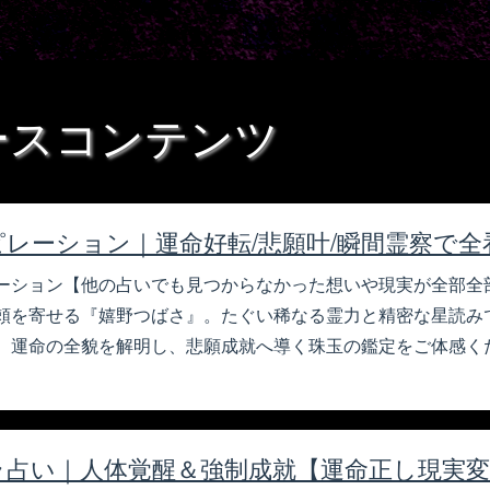
ースコンテンツ
レーション｜運命好転/悲願叶/瞬間霊察で
ーション【他の占いでも見つからなかった想いや現実が全部全
頼を寄せる『嬉野つばさ』。たぐい稀なる霊力と精密な星読み
。運命の全貌を解明し、悲願成就へ導く珠玉の鑑定をご体感く
ラ占い｜人体覚醒＆強制成就【運命正し現実変