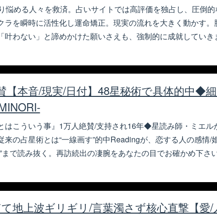
たり悩める人々を救済。占いサイトでは高評価を独占し、圧倒的
クラを瞬時に活性化し運命矯正。現実の流れを大きく動かす。
「叶わない」と諦めかけた願いさえも、強制的に成就していき
賛【本音/現実/日付】48星秘術で具体的中◆細
INORI-
とはこういう事』1万人絶賛/支持され16年◆星読み師・ミエル
来の占星術とは“一線画す”的中Readingが、恋する人の感情
裏”まで読み抜く。再訪続出の凄腕をあなたの目でお確かめ下さ
て地上波ギリギリ/言葉濁さず核心直撃【愛/