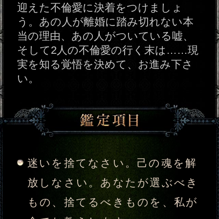
放しなさい。あなたが選ぶべき
もの、捨てるべきものを、私が
全てお教えします。
＜比令数＞時の経過と共に増し
ゆくあなただけの魅力と才
＜反比令数＞時の経過と共に失
われしあなたの難と瑕(きず)
今読みの演算により弾き出され
しあなたを取り巻く現状
先読みの演算により弾き出され
し5年後のあなたの姿
比令関数から読み解く、この先