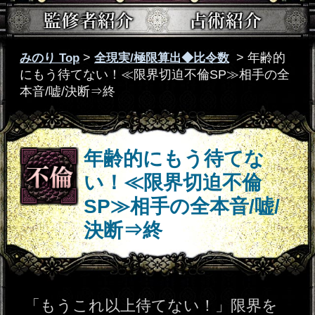
年齢的にもう待てな
い！≪限界切迫不倫
SP≫相手の全本音/嘘/
決断⇒終
「もうこれ以上待てない！」限界を
迎えた不倫愛に決着をつけましょ
う。あの人が離婚に踏み切れない本
当の理由、あの人がついている嘘、
そして2人の不倫愛の行く末は……現
実を知る覚悟を決めて、お進み下さ
い。
鑑定項目
迷いを捨てなさい。己の魂を解