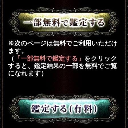
有料版では、時の経過と共に増しゆ
くあなたの魅力を割り出す『比令
数』に加え、時の経過と共に失われ
ゆくあなたの難点を割り出す『反
比令数』を示し、より詳細にあなた
という人間の本質や成長を知るこ
とができます。
有料特典2 比令珠算で弾き出す、あなた
の“現在”と“5年後の姿”