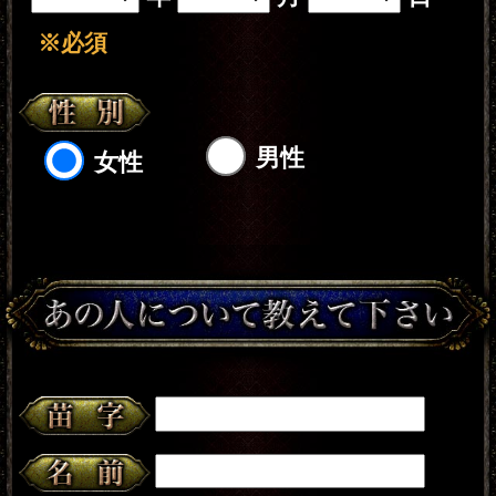
占う前に内容のご確認をお願いしま
す。
ご購入いただくと、サービス・コンテ
ンツの利用料金が発生します。
■一部無料で結果を見る場合■
「一部無料で鑑定する」をクリックす
ると、鑑定結果の一部を無料でご覧に
なれます。
■最初から有料で結果を見る場合■
「鑑定する（有料）」をクリックする
と、最初から鑑定結果のすべてをご覧
になれます。
テレシスネットワーク株式会社は、
ご入力いただいた情報を、占いサー