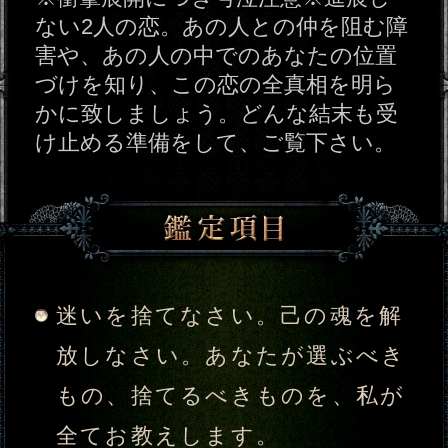
もの、捨てるべきものを、私が
全てお教えします。
＜比令数＞時の経過と共に増し
ゆくあなただけの魅力と才
＜反比令数＞時の経過と共に失
われしあなたの難と瑕(きず)
今読みの演算により弾き出され
しあなたを取り巻く現状
先読みの演算により弾き出され
し5年後のあなたの姿
比令関数から読み解く、この先
あなたを待ち受ける試練と、そ