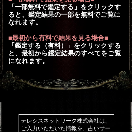
日』の日付をお教えします。
※2人用メニューの場合は、あなた
とあなたが片想いするあの人の関
係が変革する契機となる『比令分岐
日』をお教えします。
有料特典4 比令関数が算出する、あなたにこ
れから起こる試練とそれを乗り越える術
あなたの10年間の運気を表す『比