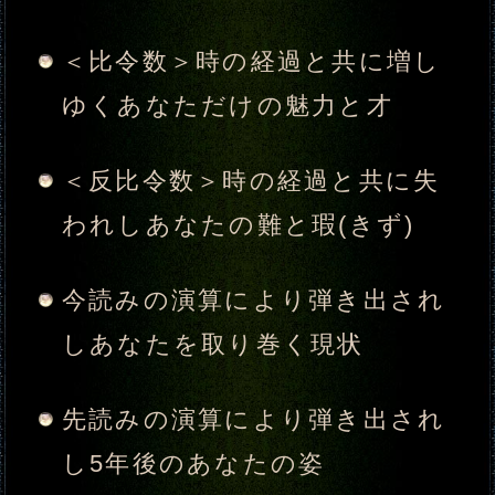
れを乗り越える術
＜比令数＞時の経過と共に増し
ゆくあの人だけの魅力と才
＜反比令数＞時の経過と共に失
われしあの人の難と瑕(きず)
縮まらない距離……あなた気持
ちはどれくらいあの人に届いて
いるのでしょうか？
これが原因です。2人の恋の進展
を阻んでいる「障害」
あの人が過去にしてきた恋愛
と、理想の恋人像