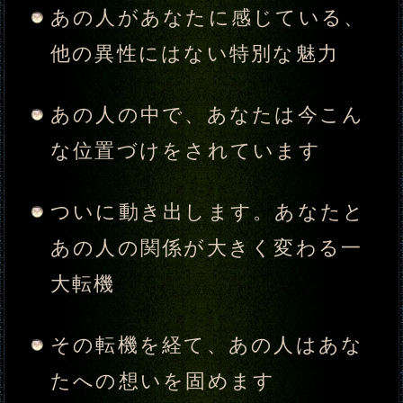
名前
※姓名と名前は、それぞれ全角5文字以
内で「ひらがな」、「カタカナ」、「漢
字」のみ入力できます。（必須）
生年月日
年
月
日
※必須
性別
男性
女性
あの人について教えて下さい