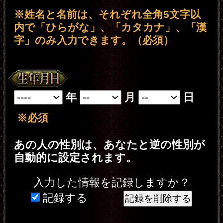
ビスを提供するためにのみ使用し、
情報の蓄積を行ったり、他の目的で
使用することはありません。ご利用
の際は、当社「
個人情報保護方針
（外部サイト）」に同意の上、必要
事項をご入力ください。
■有料版特典■ 有料版ではさらに詳しくあな
たの鑑定結果をご閲覧頂けます！
有料特典1 比令数で割り出す、増しゆくあな
たの魅力と失われゆくあなたの難点