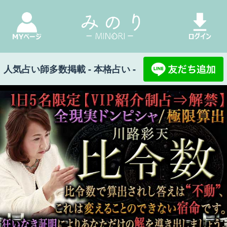
人気占い師多数掲載 - 本格占い -
1日5名限定【VIP紹介制占⇒解禁】全現実ドンピシャ/極限算出◆比令数 比令数で算出されし答えは“絶対”、
これは変えることのできない宿命です。狂いなき証明によりあなただけの解を導き出しましょう。
みのり Top
>
全現実/極限算出◆比令数
>
聞いた
ら平気じゃいれないわ▲号泣“恋”全真相▲2人の
距離/愛成就率