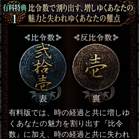
より、あなたが現状に立ち向かう
ための心構えと、未来をより豊か
にするために心がけるべきことを
アドバイスとしてあなたに示しま
す。
動作環境
この占い番組は、次の環境でご利用
ください。
＜OS＞
Android 5.0以降
iOS 10.0以降
＜ブラウザ＞
OSに標準搭載されているブラウ
ザ。