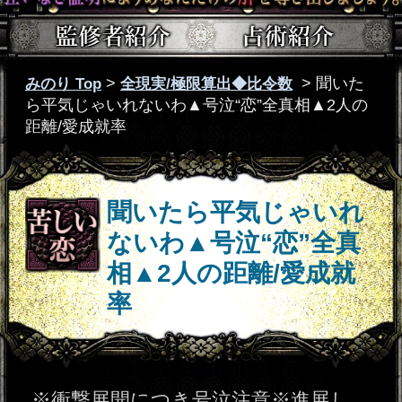
聞いたら平気じゃいれ
ないわ▲号泣“恋”全真
相▲2人の距離/愛成就
率
※衝撃展開につき号泣注意※進展し
ない2人の恋。あの人との仲を阻む障
害や、あの人の中でのあなたの位置
づけを知り、この恋の全真相を明ら
かに致しましょう。どんな結末も受
け止める準備をして、ご覧下さい。
鑑定項目
迷いを捨てなさい。己の魂を解
放しなさい。あなたが選ぶべき