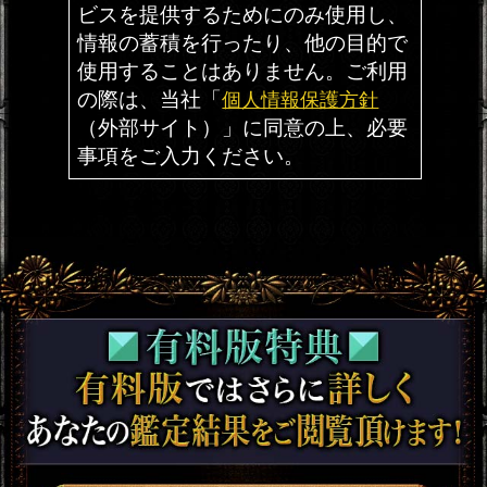
令関数』により、現在あなたにど
んな運命の周期が巡ってきている
のかを調べ、これからあなたに起
こる試練と、それを乗り越える術
をお教えします。
有料特典5 九十九(つくも)の掛け合わせで導
き出す九十九符の神託
あなたの運勢を導き出す九十九符に