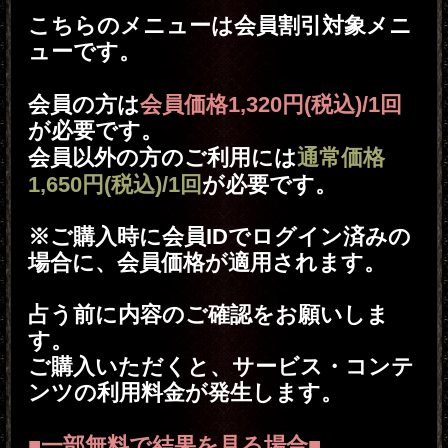
あなたの運命を特別な演算式で弾き
出す『比令珠算』により、あなたの
現在の状況と5年後の姿をお教えし
ます。
有料特典3 あなたの人生再起の契機となる比
令分岐日
あなたが新たなスタートを切る人
生再起のきっかけとなる『比令分岐