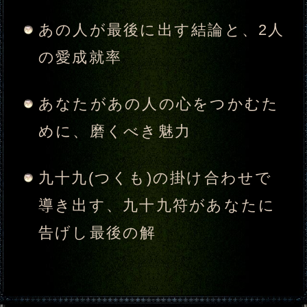
苗字
名前
※姓名と名前は、それぞれ全角5文字以
内で「ひらがな」、「カタカナ」、「漢
字」のみ入力できます。（必須）
生年月日
年
月
日
※必須
あの人の性別は、あなたと逆の性別が
自動的に設定されます。
入力した情報を記録しますか？
記録する