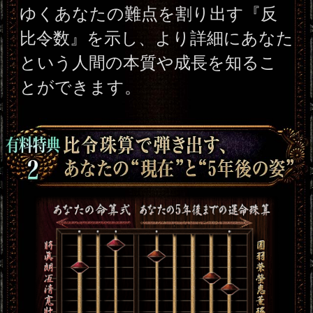
※JavaScriptの設定をオンにしてご
利用ください。
トップページに戻る
新着リリースコンテンツ
インスピレーション｜運命好転/悲
願叶/瞬間霊察で全看破◆嬉野つば
最新
さ
2026年8月6月追加
チャクラ占い｜人体覚醒＆強制成
就【運命正し現実変える神霊力】
月香
2026年8月3月追加
1万人絶賛【本音/現実/日付】48星