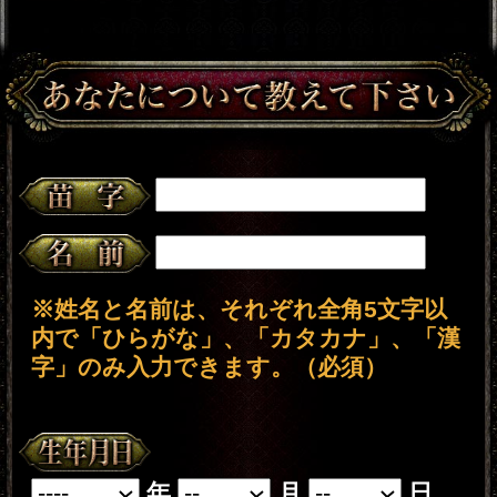
※次のページは無料でご利用いただけ
ます。
「一部無料で鑑定する」
（
をクリック
すると、鑑定結果の一部を無料でご覧
になれます）
こちらのメニューは会員割引対象メニ
ューです。
会員価格
1,320円(税込)
/1回
会員の方は
が必要です。
通常価格
会員以外の方のご利用には
1,650円(税込)
/1回
が必要です。
※ご購入時に会員IDでログイン済みの
場合に、会員価格が適用されます。