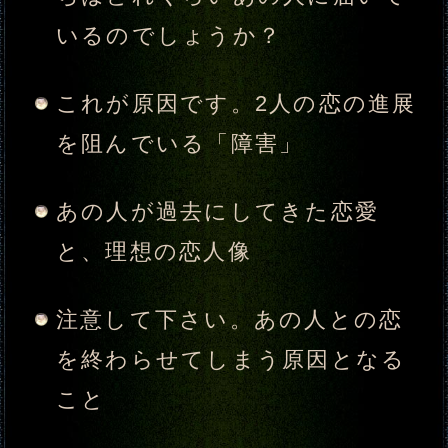
あの人が最後に出す結論と、2人
の愛成就率
あなたがあの人の心をつかむた
めに、磨くべき魅力
九十九(つくも)の掛け合わせで
導き出す、九十九符があなたに
告げし最後の解
あなたについて教えて下さい
苗字