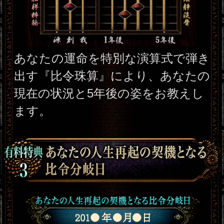
秘術で具体的中◆細密星読師 ミエ
ル | みのり -MINORI-
2026年7月30月追加
露骨過ぎて地上波ギリギリ/言葉濁
さず核心直撃【愛/人生決断占】桃
萃
2026年7月27月追加
全方位抜かりナシ≪難悩解決≫付
け入る隙無く的中【溟白龍】地支
命術
2026年7月23月追加
利用規約
プライバシーポリシー
お問い合わせ