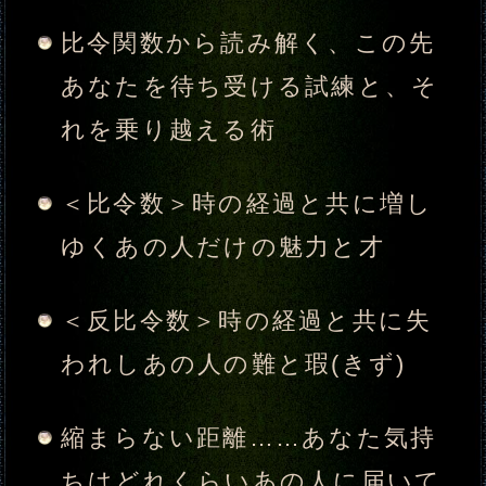
注意して下さい。あの人との恋
を終わらせてしまう原因となる
こと
あの人があなたに感じている、
他の異性にはない特別な魅力
あの人の中で、あなたは今こん
な位置づけをされています
ついに動き出します。あなたと
あの人の関係が大きく変わる一
大転機
その転機を経て、あの人はあな
たへの想いを固めます