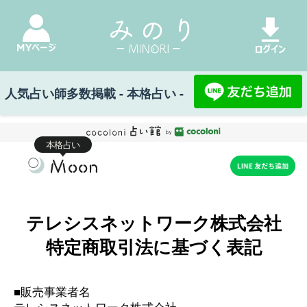
人気占い師多数掲載 - 本格占い -
本格占い
テレシスネットワーク株式会社
特定商取引法に基づく表記
■販売事業者名
テレシスネットワーク株式会社
■運営統括責任者氏名
鷹石 惠充
■所在地
〒107-6123 東京都港区赤坂５丁目２番２０号 赤
坂パークビル２３Ｆ