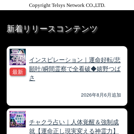
1万人絶賛【本音/現実/日付】48星
秘術で具体的中◆細密星読師 ミエ
ル | みのり -MINORI-
2026年7月30月追加
露骨過ぎて地上波ギリギリ/言葉濁
さず核心直撃【愛/人生決断占】桃
萃
2026年7月27月追加
全方位抜かりナシ≪難悩解決≫付
け入る隙無く的中【溟白龍】地支
命術
2026年7月23月追加