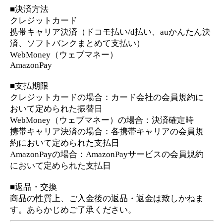
■返品・交換
商品の性質上、ご入金後の返品・返金は致しかねま
す。あらかじめご了承ください。
Copyright Telsys Network CO.,LTD.
新着リリースコンテンツ
インスピレーション｜運命好転/悲
願叶/瞬間霊察で全看破◆嬉野つば
最新
さ
2026年8月6月追加
チャクラ占い｜人体覚醒＆強制成
就【運命正し現実変える神霊力】
月香
2026年8月3月追加