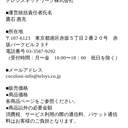
電話番号 03-3587-9292
（受付時間：月〜金 10:00〜18：00 祝日を除く）
■メールアドレス
cocoloni-info@telsys.co.jp
■販売価格
●商品価格
各商品ページをご参照ください。
●商品以外の必要金額
消費税、サービス利用の際の通信料、パケット通信
料はお客様のご負担となります。
■決済方法
クレジットカード
携帯キャリア決済（ドコモ払い/d払い、auかんたん決
済、ソフトバンクまとめて支払い）
WebMoney（ウェブマネー）
AmazonPay
■支払期限
クレジットカードの場合：カード会社の会員規約に
おいて定められた振替日
WebMoney（ウェブマネー）の場合：決済確定時
携帯キャリア決済の場合：各携帯キャリアの会員規
約において定められた支払日
AmazonPayの場合：AmazonPayサービスの会員規約
において定められた支払日