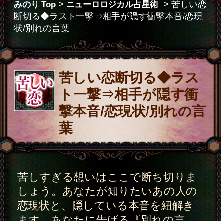
ト一撃⇒相手が隠す衝
撃本音/恋現状/別れの言
葉
苦しすぎる想いはここで断ち切りま
しょう。あなたが知りたいあの人の
恋現状と、隠している本音を紐解き
ます。あなたに告げる『別れの言
葉』も私にはわかっていますよ。ど
うか驚かず、現実を受け入れてくだ
さいね。
鑑定項目
無意識レベルに存在する「絶対
的現実」を解析いたします。さ
あ、あなた自身の中に眠る真実
を受け入れてください。