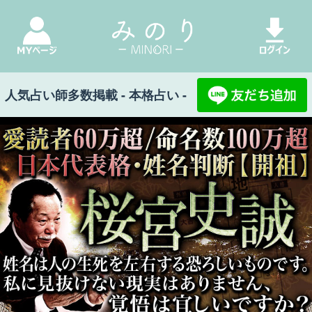
人気占い師多数掲載 - 本格占い -
愛読者60万超/命名数100万超◆日本代表格・姓名判断【開祖】桜宮史誠 姓名は人の生死を左右する恐ろしい
ものです。私に見抜けない現実はありません、覚悟は宜しいですか？
みのり Top
>
姓名判断【開祖】桜宮史誠
>
「素直
に受け入れなさい」暴露：あなたの愛転機◆相
手の欲望/試練/終