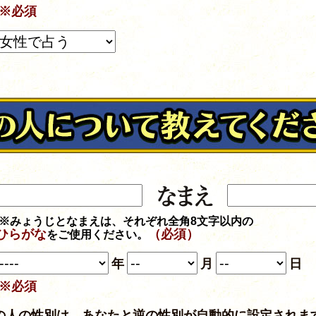
※必須
※みょうじとなまえは、それぞれ全角8文字以内の
ひらがな
（必須）
をご使用ください。
年
月
日
※必須
の人の性別は、あなたと逆の性別が自動的に設定されま