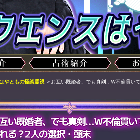
はやともの怪談霊視
>
お互い既婚者、でも真剣…W不倫貫いて
互い既婚者、でも真剣…W不倫貫い
れる？2人の選択・顛末