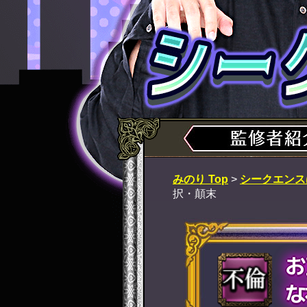
みのり Top
>
シークエンス
択・顛末
お
な