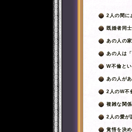
2人の間に
既婚者同士
あの人の
あの人は
W不倫と
あの人が
2人のW不
複雑な関
2人の愛が
覚悟を決