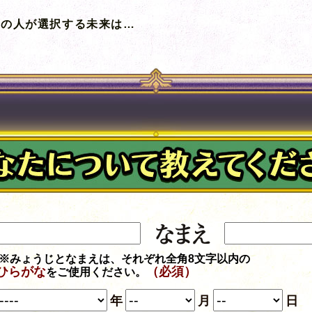
あの人が選択する未来は…
※みょうじとなまえは、それぞれ全角8文字以内の
ひらがな
（必須）
をご使用ください。
年
月
日