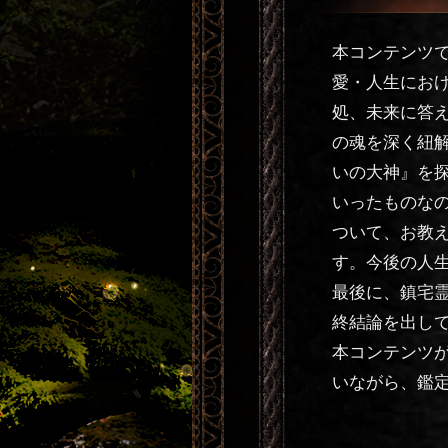
本コンテンツ
愛・人生にお
処、未来に答え
の魂を深く紐
いの大神』を
いったものな
ついて、お教
す。今後の人
最後に、鎮宅
終結論を出し
本コンテンツ
いながら、鑑