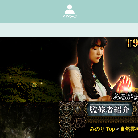
"『99年に一人の霊視力』最高学
みのり Top
>
自然霊