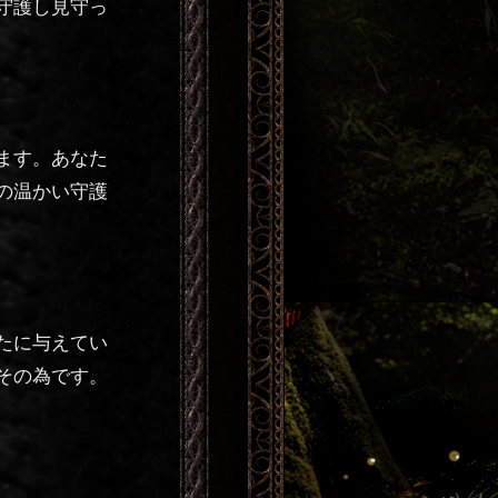
守護し見守っ
ます。あなた
の温かい守護
たに与えてい
その為です。