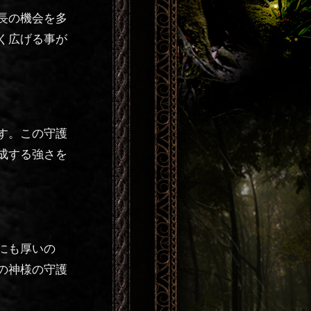
長の機会を多
く広げる事が
す。この守護
成する強さを
にも厚いの
の神様の守護