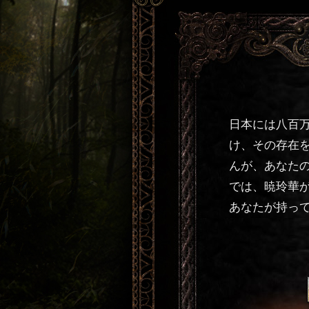
日本には八百
け、その存在
んが、あなた
では、暁玲華
あなたが持っ