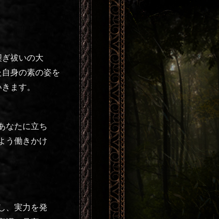
禊ぎ祓いの大
た自身の素の姿を
いきます。
あなたに立ち
よう働きかけ
し、実力を発