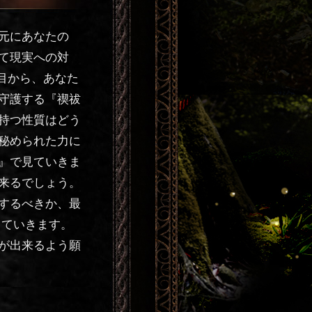
元にあなたの
て現実への対
目から、あなた
守護する『禊祓
持つ性質はどう
秘められた力に
』で見ていきま
来るでしょう。
するべきか、最
していきます。
が出来るよう願