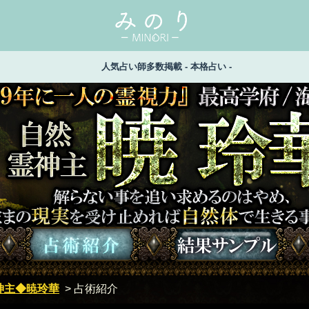
人気占い師多数掲載 - 本格占い -
府/海外官庁公認【自然霊神主 暁玲華】 解らない事を追い求
け止めれば自然体で生きる事が出来るのよ
神主◆暁玲華
> 占術紹介