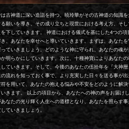
では古神道に深い造詣を持つ、暁玲華がその古神道の知識を
ける願いを導き、その成り立ちと現世における考え方、そし
を下していきます。 神道における儀式を基にした4つの項
解き、あなたを幸せへと導いていきます。まずは、あなたを
探っていきましょう。どのような神に守られ、あなたの魂が
のか明らかにしていきます。次に、十種神寶によりあなたの
えしていきます。そして、今後のあなたの伍拾年を『大神暦
生の流れを知っておく事で、より充実した日々を送る事が出
霊符を用いて、あなたの抱える悩みや不安をどのように解決
ていきます。 以上の項目から、あなたへの神の声をお届け
があなたの光り輝く人生への道標となり、あなたを照らす事
定していきましょう。
禊ぎ祓いの大神について