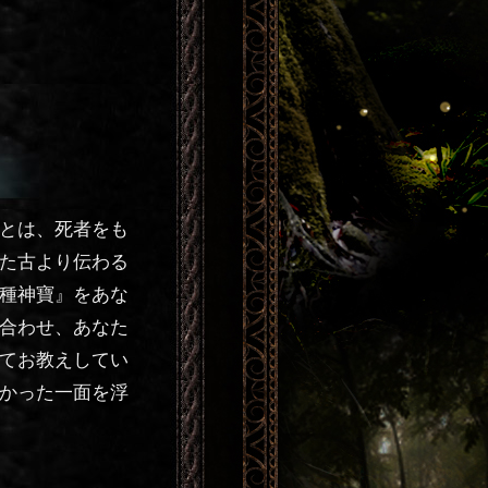
とは、死者をも
た古より伝わる
種神寶』をあな
合わせ、あなた
てお教えしてい
かった一面を浮