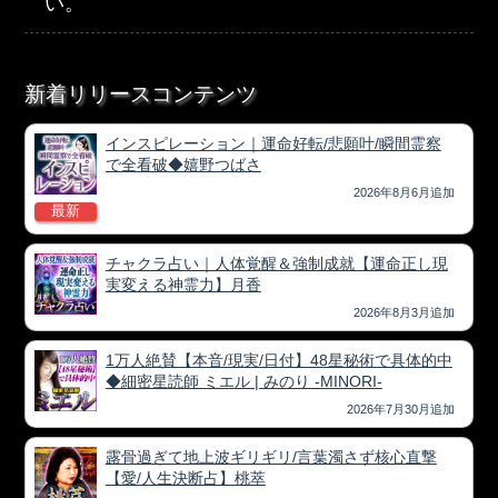
い。
新着リリースコンテンツ
インスピレーション｜運命好転/悲願叶/瞬間霊察
で全看破◆嬉野つばさ
2026年8月6月追加
最新
チャクラ占い｜人体覚醒＆強制成就【運命正し現
実変える神霊力】月香
2026年8月3月追加
1万人絶賛【本音/現実/日付】48星秘術で具体的中
◆細密星読師 ミエル | みのり -MINORI-
2026年7月30月追加
露骨過ぎて地上波ギリギリ/言葉濁さず核心直撃
【愛/人生決断占】桃萃