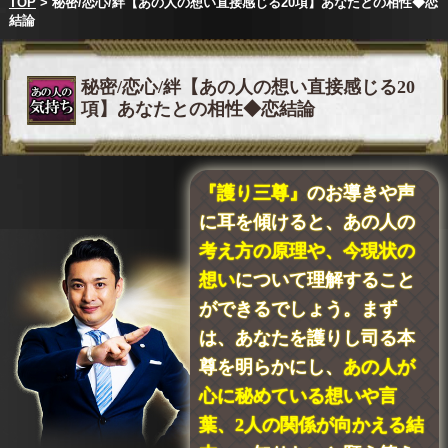
TOP
> 秘密/恋心/絆【あの人の想い直接感じる20項】あなたとの相性◆恋
結論
秘密/恋心/絆【あの人の想い直接感じる20
項】あなたとの相性◆恋結論
『護り三尊』
のお導きや声
に耳を傾けると、あの人の
考え方の原理や、今現状の
想い
について理解すること
ができるでしょう。まず
は、あなたを護りし司る本
尊を明らかにし、
あの人が
心に秘めている想いや言
葉、2人の関係が向かえる結