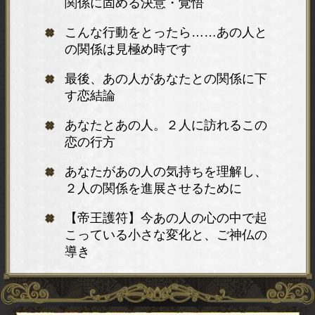
関係に固める決意・覚悟
こんな行動をとったら……あの人と
の関係は見極め時です
最後、あの人があなたとの関係に下
す恋結論
あなたとあの人。２人に訪れるこの
恋の行方
あなたがあの人の気持ちを理解し、
２人の関係を進展させるために
【帝王護符】今あの人の心の中で起
こっている小さな変化と、ご神仏の
導き