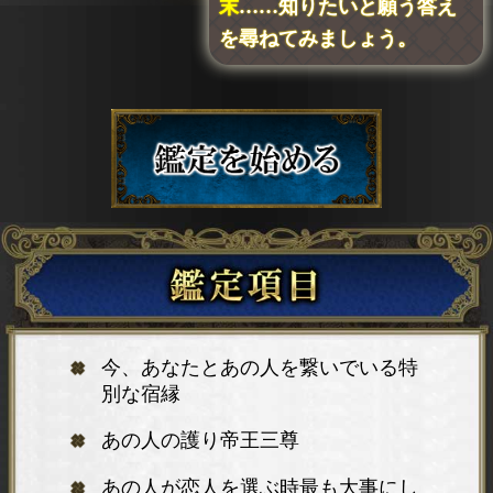
末
……知りたいと願う答え
を尋ねてみましょう。
今、あなたとあの人を繋いでいる特
別な宿縁
あの人の護り帝王三尊
あの人が恋人を選ぶ時最も大事にし