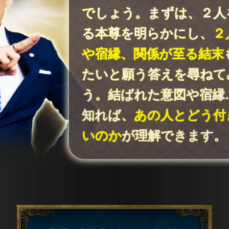
でしょう。まずは、２人
る本尊を明らかにし、
２
や宿縁、関係が至る結末
たいと願う答えを尋ねて
う。結ばれた意図や宿縁
知れば、
あの人とどう付
いのか
が理解できます。