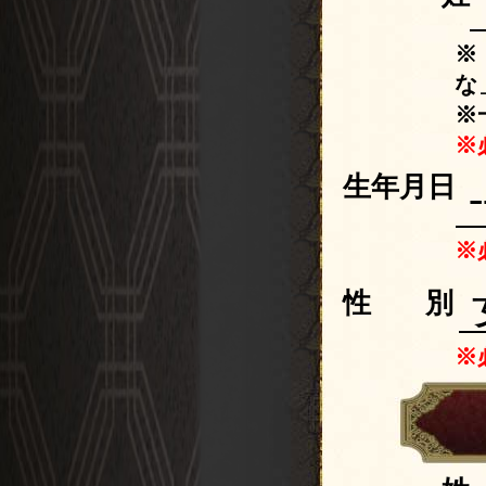
※
な
※
※
生年月日
※
性
※