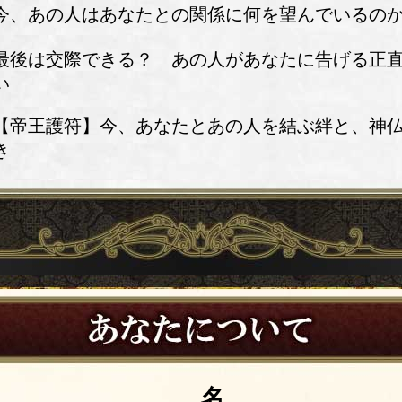
今、あの人はあなたとの関係に何を望んでいるの
最後は交際できる？ あの人があなたに告げる正
い
【帝王護符】今、あなたとあの人を結ぶ絆と、神
き
名