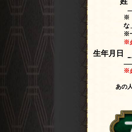
姓
※
な
※
※
生年月日
※
あの