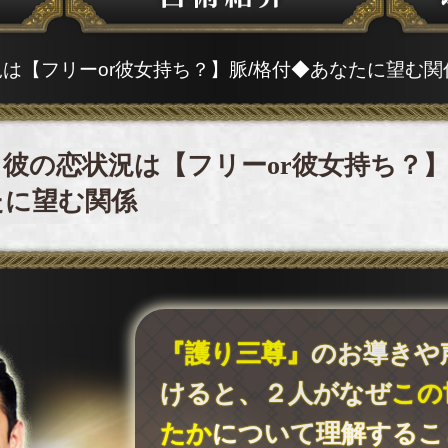
況は【フリーor彼女持ち？】脈/格付◆あなたに望む関
彼の恋状況は【フリーor彼女持ち？】
たに望む関係
『護り三尊』
のお導きや
けると、２人がなぜ
この
たか
について理解するこ