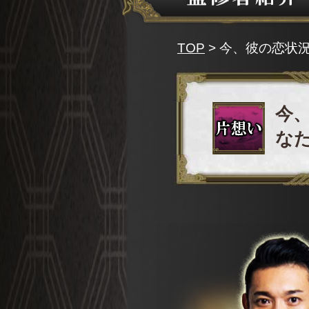
TOP
> 今、彼の恋状
今、
な