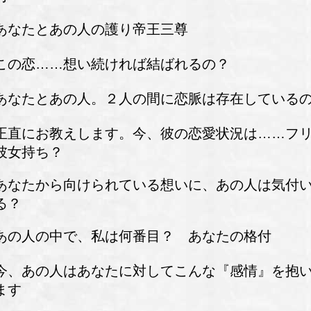
あなたとあの人の護り帝王三尊
この恋……想い続ければ結ばれるの？
あなたとあの人。２人の間に恋脈は存在している
正直にお教えします。今、彼の恋愛状況は……フリ
彼女持ち？
あなたから向けられている想いに、あの人は気付
る？
あの人の中で、私は何番目？ あなたの格付
今、あの人はあなたに対してこんな『感情』を抱
ます