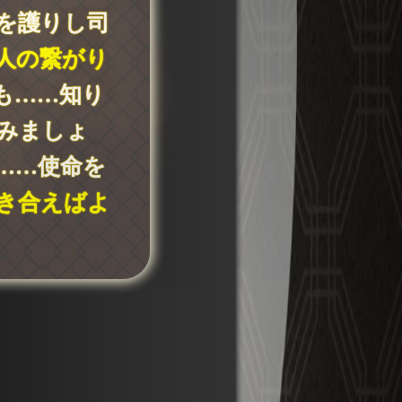
を護りし司
人の繋がり
も……知り
みましょ
……使命を
き合えばよ