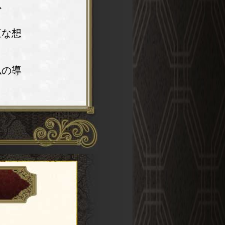
か
直な想
仏の導