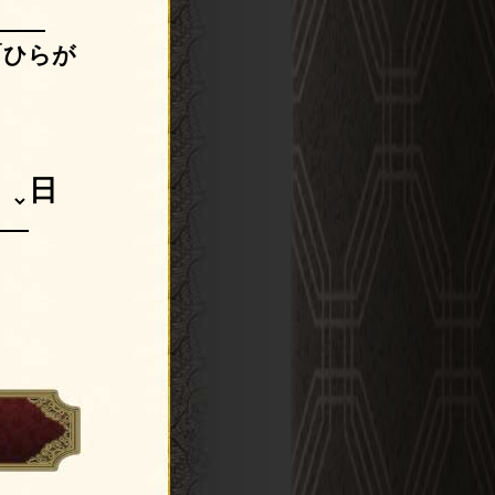
「ひらが
日