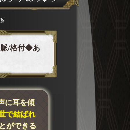
係
脈/格付◆あ
声に耳を傾
世で結ばれ
とができる