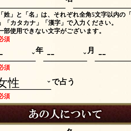
「姓」と「名」は、それぞれ全角5文字以内の
」「カタカナ」「漢字」で入力ください。
一部使用できない文字がございます。
必須
年
月
必須
別
で占う
必須