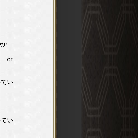
のか
ーor
いてい
いてい