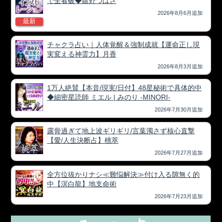
で全看破◆嬉野つばさ
2026年8月6月追加
最新
チャクラ占い｜人体覚醒＆強制成就【運命正し現
実変える神霊力】月香
2026年8月3月追加
1万人絶賛【本音/現実/日付】48星秘術で具体的中
◆細密星読師 ミエル | みのり -MINORI-
2026年7月30月追加
露骨過ぎて地上波ギリギリ/言葉濁さず核心直撃
【愛/人生決断占】桃萃
2026年7月27月追加
全方位抜かりナシ≪難悩解決≫付け入る隙無く的
中【溟白龍】地支命術
2026年7月23月追加