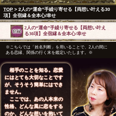
TOP
> 2人の“運命”手繰り寄せる【両想い叶える30
項】全宿縁＆全本心/幸せ
2人の“運命”手繰り寄せる【両想い叶え
る30項】全宿縁＆全本心/幸せ
※こちらでは「姓名判断」を用いることで、2人の間に
ある恋縁、関係の行く末を鑑定いたします。※
相手のことを知る。恋愛
にはとても大切なことです
が、そうそう簡単にはでき
ません。
ここでは、あの人本来の
性格、どんな風に恋をする
のか、どんな想いを抱いて