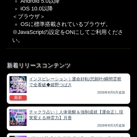
Android 5.0以降
iOS 10.0以降
＜ブラウザ＞
OSに標準搭載されているブラウザ。
※JavaScriptの設定をONにしてご利用くださ
い。
新着リリースコンテンツ
インスピレーション｜運命好転/悲願叶/瞬間霊察
で全看破◆嬉野つばさ
2026年8月6月追加
最新
チャクラ占い｜人体覚醒＆強制成就【運命正し現
実変える神霊力】月香
2026年8月3月追加