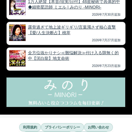
1万人絶賛【本音/現実/日付】48星秘術で具体的中
◆細密星読師 ミエル | みのり -MINORI-
2026年7月30月追加
露骨過ぎて地上波ギリギリ/言葉濁さず核心直撃
【愛/人生決断占】桃萃
2026年7月27月追加
全方位抜かりナシ≪難悩解決≫付け入る隙無く的
中【溟白龍】地支命術
2026年7月23月追加
利用規約
プライバシーポリシー
お問い合わせ