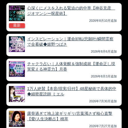
心深くにメスを入れる緊迫の的中率【神谷充彦
ジオマンシー呪星術】
2026年8月10月追加
最新
インスピレーション｜運命好転/悲願叶/瞬間霊察
で全看破◆嬉野つばさ
2026年8月6月追加
チャクラ占い｜人体覚醒＆強制成就【運命正し現
実変える神霊力】月香
2026年8月3月追加
1万人絶賛【本音/現実/日付】48星秘術で具体的中
◆細密星読師 ミエル
2026年7月30月追加
露骨過ぎて地上波ギリギリ/言葉濁さず核心直撃
【愛/人生決断占】桃萃
2026年7月27月追加