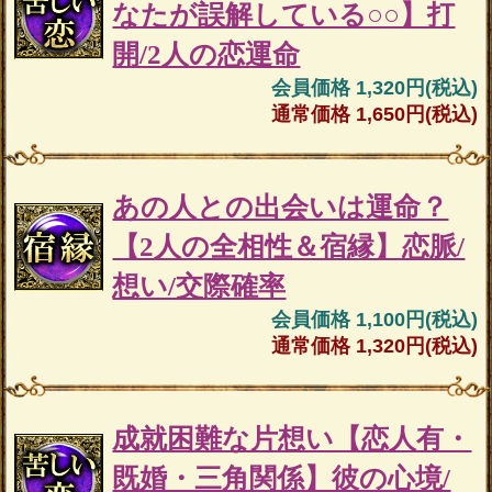
なたが誤解している○○】打
開/2人の恋運命
会員価格 1,320円(税込)
通常価格 1,650円(税込)
あの人との出会いは運命？
【2人の全相性＆宿縁】恋脈/
想い/交際確率
会員価格 1,100円(税込)
通常価格 1,320円(税込)
成就困難な片想い【恋人有・
既婚・三角関係】彼の心境/