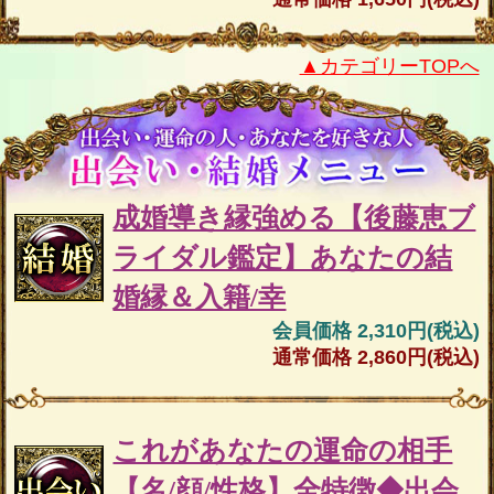
▲カテゴリーTOPへ
成婚導き縁強める【後藤恵ブ
ライダル鑑定】あなたの結
婚縁＆入籍/幸
会員価格 2,310円(税込)
通常価格 2,860円(税込)
これがあなたの運命の相手
【名/顔/性格】全特徴◆出会