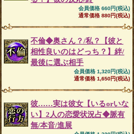
会員価格 660円(税込)
通常価格 880円(税込)
不倫◆奥さん？/私？【彼と
相性良いのはどっち？】絆/
最後に選ぶ相手
会員価格 1,320円(税込)
通常価格 1,650円(税込)
彼……実は彼女【いるorいな
い】2人の恋愛状況占◆脈有
無/本音/進展