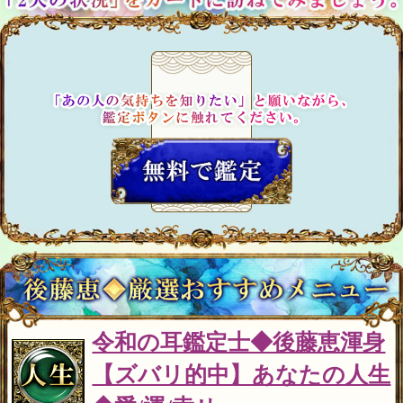
令和の耳鑑定士◆後藤恵渾身
【ズバリ的中】あなたの人生