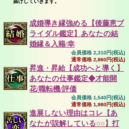
届けしていきます。
成婚導き縁強める【後藤恵ブ
ライダル鑑定】あなたの結
婚縁＆入籍/幸
会員価格 2,310円(税込)
通常価格 2,860円(税込)
昇進・昇給【成功へと導く】
あなたの仕事鑑定◆才能開
花/職転機/評価
会員価格 1,540円(税込)
通常価格 1,980円(税込)
進展しない理由はコレ【あ
なたが誤解している○○】打