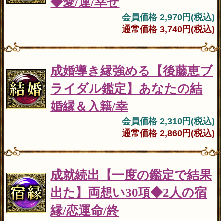
◆愛/運/幸せ
会員価格 2,970円(税込)
通常価格 3,740円(税込)
成婚導き縁強める【後藤恵ブ
ライダル鑑定】あなたの結
婚縁＆入籍/幸
会員価格 2,310円(税込)
通常価格 2,860円(税込)
成就続出【一度の鑑定で結果
出た】両想い30項◆2人の宿
縁/恋運命/終