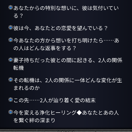
あなたからの特別な想いに、彼は気付いてい
る？
彼は今、あなたとの恋愛を望んでいる？
今あなたの方から想いを打ち明けたら……あ
の人はどんな返事をする？
妻子持ちだった彼との間に起きる、2人の関係
転機
その転機は、2人の関係に一体どんな変化が生
まれるのか
この先……2人が辿り着く愛の結末
今を変える浄化ヒーリング◆あなたとあの人
を繋ぐ絆の深まり