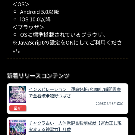
＜OS＞
Android 5.0以降
iOS 10.0以降
＜ブラウザ＞
OSに標準搭載されているブラウザ。
※JavaScriptの設定をONにしてご利用くださ
い。
新着リリースコンテンツ
インスピレーション｜運命好転/悲願叶/瞬間霊察
で全看破◆嬉野つばさ
2026年8月6月追加
最新
チャクラ占い｜人体覚醒＆強制成就【運命正し現
実変える神霊力】月香