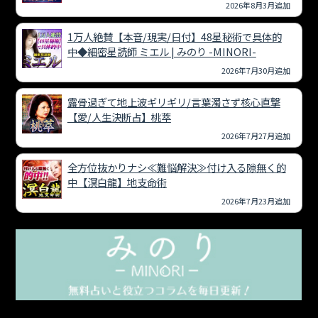
2026年8月3月追加
1万人絶賛【本音/現実/日付】48星秘術で具体的
中◆細密星読師 ミエル | みのり -MINORI-
2026年7月30月追加
露骨過ぎて地上波ギリギリ/言葉濁さず核心直撃
【愛/人生決断占】桃萃
2026年7月27月追加
全方位抜かりナシ≪難悩解決≫付け入る隙無く的
中【溟白龍】地支命術
2026年7月23月追加