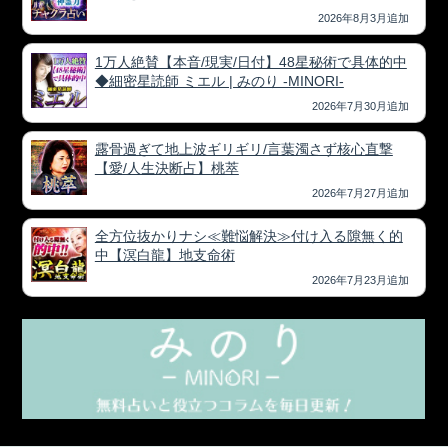
2026年8月3月追加
1万人絶賛【本音/現実/日付】48星秘術で具体的中
◆細密星読師 ミエル | みのり -MINORI-
2026年7月30月追加
露骨過ぎて地上波ギリギリ/言葉濁さず核心直撃
【愛/人生決断占】桃萃
2026年7月27月追加
全方位抜かりナシ≪難悩解決≫付け入る隙無く的
中【溟白龍】地支命術
2026年7月23月追加