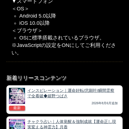
▼スマートフォン
＜OS＞
Android 5.0以降
iOS 10.0以降
＜ブラウザ＞
OSに標準搭載されているブラウザ。
※JavaScriptの設定をONにしてご利用くださ
い。
新着リリースコンテンツ
インスピレーション｜運命好転/悲願叶/瞬間霊察
で全看破◆嬉野つばさ
2026年8月6月追加
最新
チャクラ占い｜人体覚醒＆強制成就【運命正し現
実変える神霊力】月香