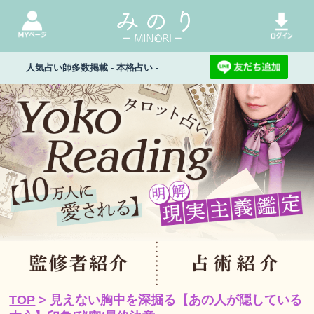
人気占い師多数掲載 - 本格占い -
TOP
> 見えない胸中を深掘る【あの人が隠している