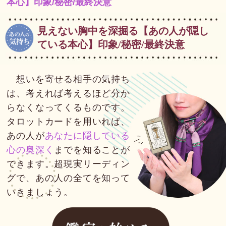
本心】印象/秘密/最終決意
見えない胸中を深掘る【あの人が隠し
ている本心】印象/秘密/最終決意
想いを寄せる相手の気持ち
は、考えれば考えるほど分か
らなくなってくるものです。
タロットカードを用いれば、
あの人が
あなたに隠している
心の奥深く
までを知ることが
できます。超現実リーディン
グで、あの人の全てを知って
いきましょう。