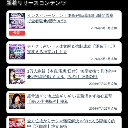
新着リリースコンテンツ
インスピレーション｜運命好転/悲願叶/瞬間霊察
で全看破◆嬉野つばさ
2026年8月6月追加
最新
チャクラ占い｜人体覚醒＆強制成就【運命正し現
実変える神霊力】月香
2026年8月3月追加
1万人絶賛【本音/現実/日付】48星秘術で具体的中
◆細密星読師 ミエル | みのり -MINORI-
2026年7月30月追加
露骨過ぎて地上波ギリギリ/言葉濁さず核心直撃
【愛/人生決断占】桃萃
2026年7月27月追加
全方位抜かりナシ≪難悩解決≫付け入る隙無く的
中【溟白龍】地支命術