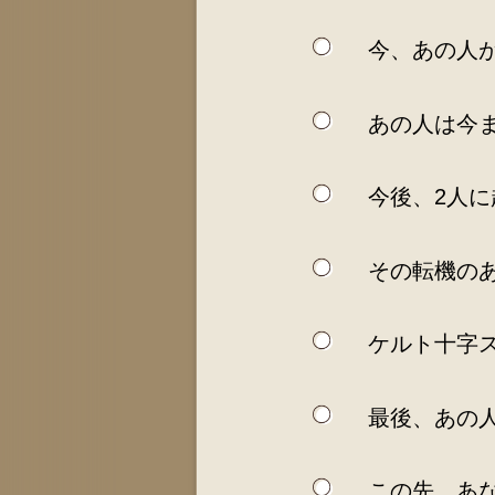
今、あの人
あの人は今
今後、2人
その転機の
ケルト十字
最後、あの
この先、あ