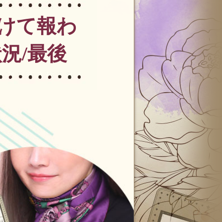
けて報わ
況/最後