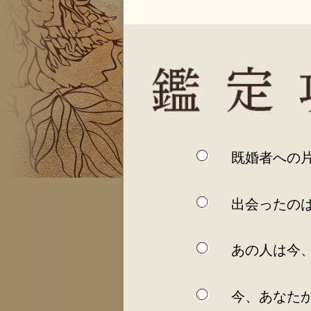
既婚者への
出会ったの
あの人は今
今、あなた