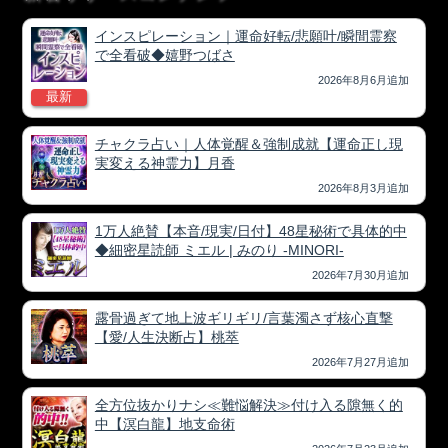
インスピレーション｜運命好転/悲願叶/瞬間霊察
で全看破◆嬉野つばさ
2026年8月6月追加
最新
チャクラ占い｜人体覚醒＆強制成就【運命正し現
実変える神霊力】月香
2026年8月3月追加
1万人絶賛【本音/現実/日付】48星秘術で具体的中
◆細密星読師 ミエル | みのり -MINORI-
2026年7月30月追加
露骨過ぎて地上波ギリギリ/言葉濁さず核心直撃
【愛/人生決断占】桃萃
2026年7月27月追加
全方位抜かりナシ≪難悩解決≫付け入る隙無く的
中【溟白龍】地支命術