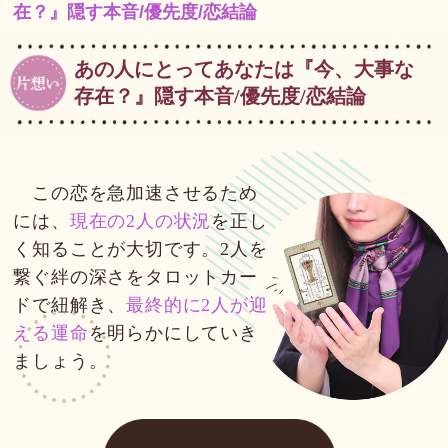
在？』隠す本音/優先度/恋結論
あの人にとってあなたは『今、大事な
存在？』隠す本音/優先度/恋結論
この恋を急加速させるため
には、
現在の2人の状況
を正し
く知ることが大切です。2人を
繋ぐ絆の深さをタロットカー
ドで紐解き、
最終的に2人が迎
える運命
を明らかにしていき
ましょう。