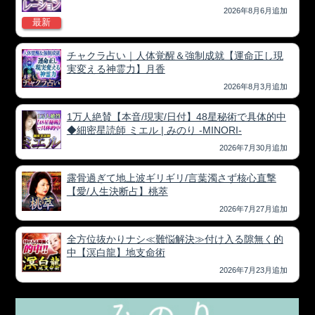
2026年8月6月追加
最新
チャクラ占い｜人体覚醒＆強制成就【運命正し現
実変える神霊力】月香
2026年8月3月追加
1万人絶賛【本音/現実/日付】48星秘術で具体的中
◆細密星読師 ミエル | みのり -MINORI-
2026年7月30月追加
露骨過ぎて地上波ギリギリ/言葉濁さず核心直撃
【愛/人生決断占】桃萃
2026年7月27月追加
全方位抜かりナシ≪難悩解決≫付け入る隙無く的
中【溟白龍】地支命術
2026年7月23月追加