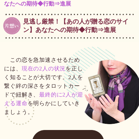
なたへの期待◆行動⇒進展
見逃し厳禁！【あの人が贈る恋のサイ
ン】あなたへの期待◆行動⇒進展
この恋を急加速させるため
には、
現在の2人の状況
を正し
く知ることが大切です。2人を
繋ぐ絆の深さをタロットカー
ドで紐解き、
最終的に2人が迎
える運命
を明らかにしていき
ましょう。