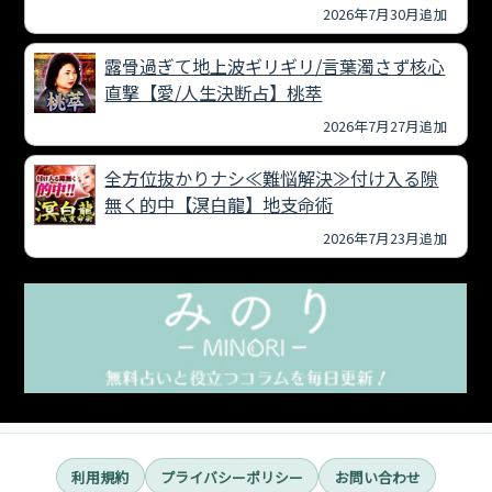
2026年7月30月追加
露骨過ぎて地上波ギリギリ/言葉濁さず核心
直撃【愛/人生決断占】桃萃
2026年7月27月追加
全方位抜かりナシ≪難悩解決≫付け入る隙
無く的中【溟白龍】地支命術
2026年7月23月追加
利用規約
プライバシーポリシー
お問い合わせ