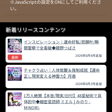
※JavaScriptの設定をONにしてご利用くださ
い。
新着リリースコンテンツ
インスピレーション｜運命好転/悲願叶/瞬
間霊察で全看破◆嬉野つばさ
2026年8月6月追加
最新
チャクラ占い｜人体覚醒＆強制成就【運命
正し現実変える神霊力】月香
2026年8月3月追加
1万人絶賛【本音/現実/日付】48星秘術で具
体的中◆細密星読師 ミエル | みのり -
MINORI-