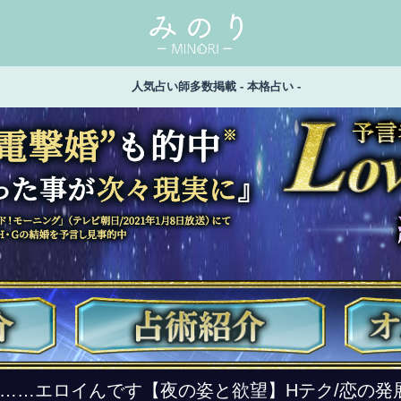
人気占い師多数掲載 - 本格占い -
彼……エロイんです【夜の姿と欲望】Hテク/恋の発