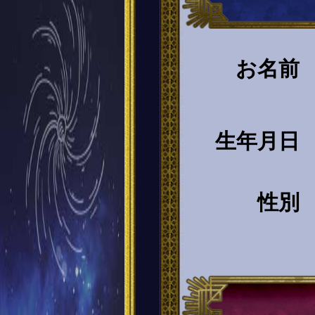
お名前
生年月日
性別