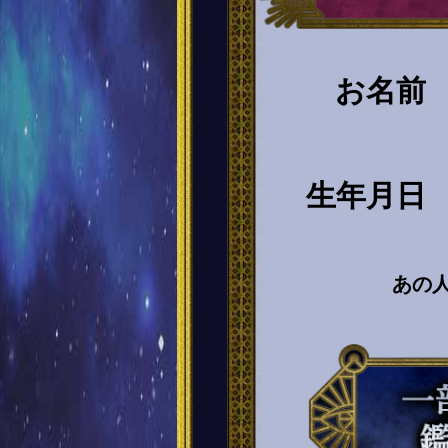
お名前
生年月日
あの