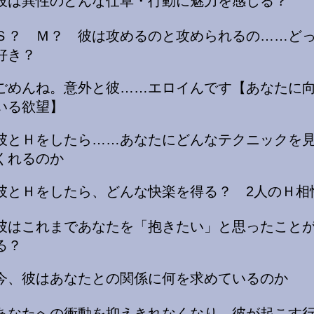
彼は異性のどんな仕草・行動に魅力を感じる？
Ｓ？ Ｍ？ 彼は攻めるのと攻められるの……ど
好き？
ごめんね。意外と彼……エロイんです【あなたに
いる欲望】
彼とＨをしたら……あなたにどんなテクニックを
くれるのか
彼とＨをしたら、どんな快楽を得る？ 2人のＨ相
彼はこれまであなたを「抱きたい」と思ったこと
る？
今、彼はあなたとの関係に何を求めているのか
あなたへの衝動を抑えきれなくなり、彼が起こす