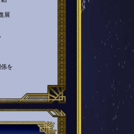
進展
か
関係を