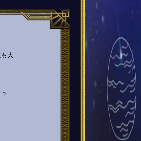
性も大
プ？