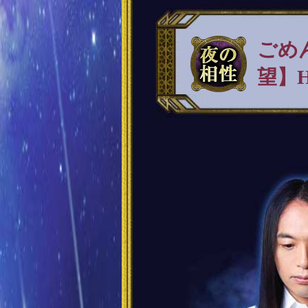
ごめ
望】