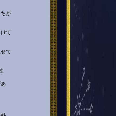
っちが
向けて
見せて
性
があ
行動