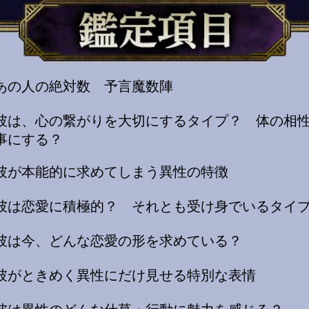
あの人の絶対数 予言魔数陣
彼は、心の繋がりを大切にするタイプ？ 体の相
事にする？
彼が本能的に求めてしまう異性の特徴
彼は恋愛に積極的？ それとも受け身でいるタイ
彼は今、どんな恋愛の形を求めている？
彼がときめく異性にだけ見せる特別な表情