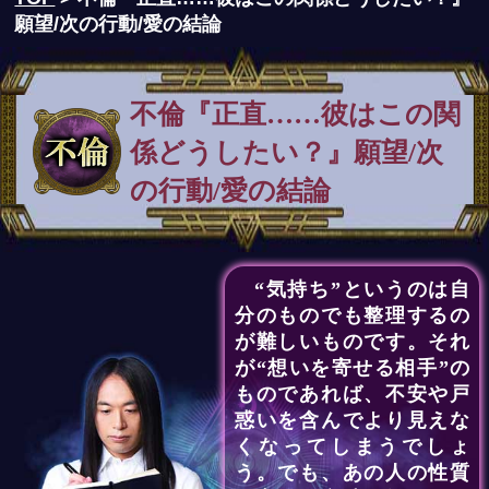
願望/次の行動/愛の結論
不倫『正直……彼はこの関
係どうしたい？』願望/次
の行動/愛の結論
“気持ち”というのは自
分のものでも整理するの
が難しいものです。それ
が“想いを寄せる相手”の
ものであれば、不安や戸
惑いを含んでより見えな
くなってしまうでしょ
う。でも、あの人の性質