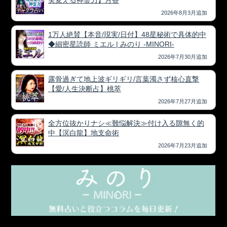
実変える神霊力】月香
2026年8月3月追加
1万人絶賛【本音/現実/日付】48星秘術で具体的中
◆細密星読師 ミエル | みのり -MINORI-
2026年7月30月追加
露骨過ぎて地上波ギリギリ/言葉濁さず核心直撃
【愛/人生決断占】桃萃
2026年7月27月追加
全方位抜かりナシ≪難悩解決≫付け入る隙無く的
中【溟白龍】地支命術
2026年7月23月追加