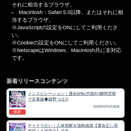
それに相当するブラウザ。
Macintosh：Safari 5.0以降、またはそれに相
当するブラウザ。
※JavaScriptの設定をONにしてご利用くださ
い。
※Cookieの設定をONにしてご利用ください。
※NetscapeはWindows、Macintosh共に非対応
です。
新着リリースコンテンツ
インスピレーション｜運命好転/悲願叶/瞬間霊察
で全看破◆嬉野つばさ
2026年8月6月追加
最新
チャクラ占い｜人体覚醒＆強制成就【運命正し現