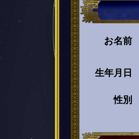
お名前
生年月日
性別