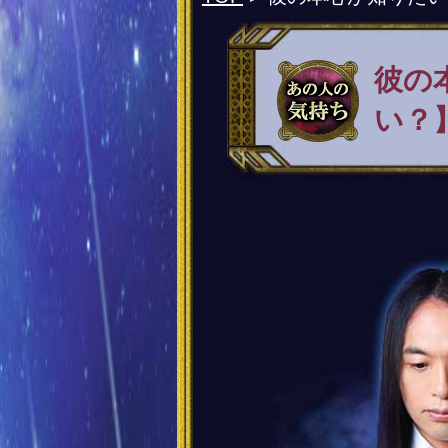
彼の
い？