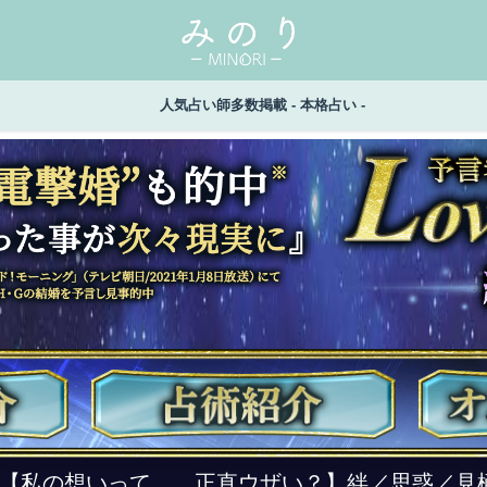
人気占い師多数掲載 - 本格占い -
い【私の想いって……正直ウザい？】絆／思惑／見