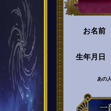
お名前
生年月日
あの