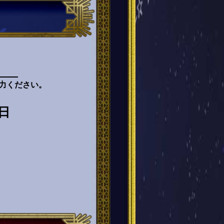
力ください。
日