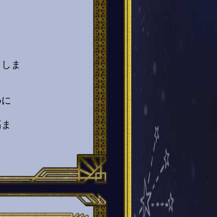
出しま
めに
高ま