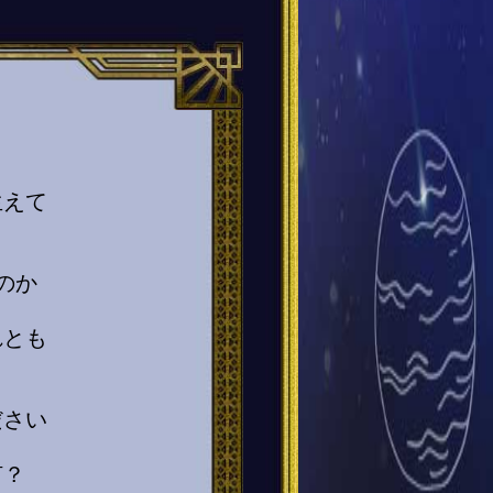
生えて
のか
れとも
ださい
何？