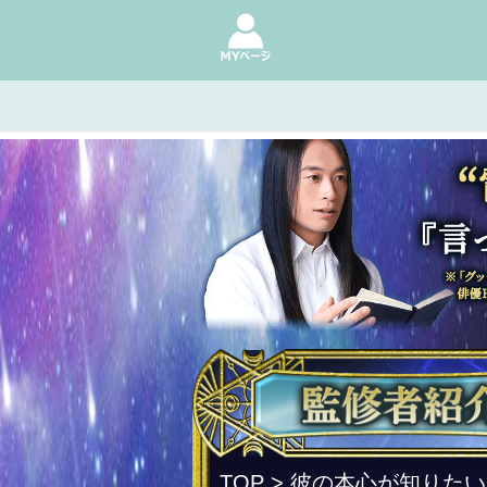
TOP
> 彼の本心が知りた