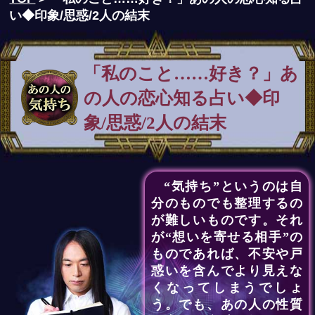
い◆印象/思惑/2人の結末
「私のこと……好き？」あ
の人の恋心知る占い◆印
象/思惑/2人の結末
“気持ち”というのは自
分のものでも整理するの
が難しいものです。それ
が“想いを寄せる相手”の
ものであれば、不安や戸
惑いを含んでより見えな
くなってしまうでしょ
う。でも、あの人の性質