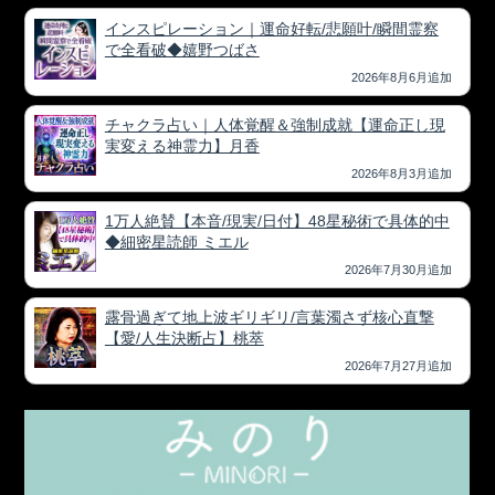
インスピレーション｜運命好転/悲願叶/瞬間霊察
で全看破◆嬉野つばさ
2026年8月6月追加
チャクラ占い｜人体覚醒＆強制成就【運命正し現
実変える神霊力】月香
2026年8月3月追加
1万人絶賛【本音/現実/日付】48星秘術で具体的中
◆細密星読師 ミエル
2026年7月30月追加
露骨過ぎて地上波ギリギリ/言葉濁さず核心直撃
【愛/人生決断占】桃萃
2026年7月27月追加