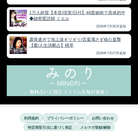
1万人絶賛【本音/現実/日付】48星秘術で具体的中
◆細密星読師 ミエル
2026年7月30月追加
露骨過ぎて地上波ギリギリ/言葉濁さず核心直撃
【愛/人生決断占】桃萃
2026年7月27月追加
利用規約
プライバシーポリシー
お問い合わせ
特定商取引法に基づく表記
メルマガ登録/解除