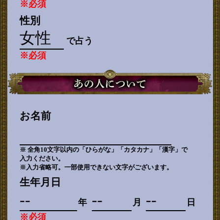
※必須
性別
で占う
※必須
お名前
※ 全角10文字以内の「ひらがな」「カタカナ」「漢字」で
入力ください。
※入力省略可。一部使用できない文字がございます。
生年月日
年
月
日
※必須