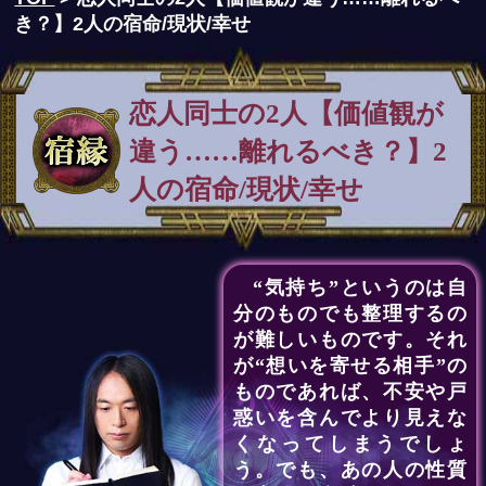
き？】2人の宿命/現状/幸せ
恋人同士の2人【価値観が
違う……離れるべき？】2
人の宿命/現状/幸せ
“気持ち”というのは自
分のものでも整理するの
が難しいものです。それ
が“想いを寄せる相手”の
ものであれば、不安や戸
惑いを含んでより見えな
くなってしまうでしょ
う。でも、あの人の性質