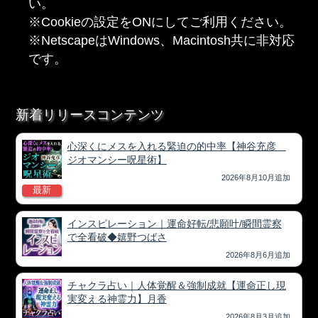
い。
※Cookieの設定をONにしてご利用ください。
※NetscapeはWindows、Macintosh共に非対応
です。
新着リリースコンテンツ
心深くにメスを入れる緊迫の的中率【神谷充彦
ジオマンシー呪星術】
2026年8月10月追加
最新
インスピレーション｜運命好転/悲願叶/瞬間霊察
で全看破◆嬉野つばさ
2026年8月6月追加
チャクラ占い｜人体覚醒＆強制成就【運命正し現
実変える神霊力】月香
2026年8月3月追加