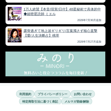
1万人絶賛【本音/現実/日付】48星秘術で具体的中
◆細密星読師 ミエル
2026年7月30月追加
露骨過ぎて地上波ギリギリ/言葉濁さず核心直撃
【愛/人生決断占】桃萃
2026年7月27月追加
利用規約
プライバシーポリシー
お問い合わせ
特定商取引法に基づく表記
メルマガ登録/解除