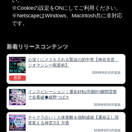
い。
※Cookieの設定をONにしてご利用ください。
※NetscapeはWindows、Macintosh共に非対応
です。
新着リリースコンテンツ
心深くにメスを入れる緊迫の的中率【神谷充彦
ジオマンシー呪星術】
2026年8月10月追加
最新
インスピレーション｜運命好転/悲願叶/瞬間霊察
で全看破◆嬉野つばさ
2026年8月6月追加
チャクラ占い｜人体覚醒＆強制成就【運命正し現
実変える神霊力】月香
2026年8月3月追加