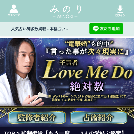
人気占い師多数掲載 - 本格占い -
TOP
> 強制復縁【もう一度……2人の愛結ぶ鑑定】