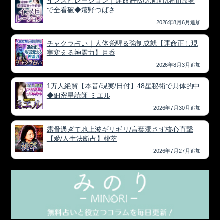
インスピレーション｜運命好転/悲願叶/瞬間霊察
で全看破◆嬉野つばさ
2026年8月6月追加
チャクラ占い｜人体覚醒＆強制成就【運命正し現
実変える神霊力】月香
2026年8月3月追加
1万人絶賛【本音/現実/日付】48星秘術で具体的中
◆細密星読師 ミエル
2026年7月30月追加
露骨過ぎて地上波ギリギリ/言葉濁さず核心直撃
【愛/人生決断占】桃萃
2026年7月27月追加