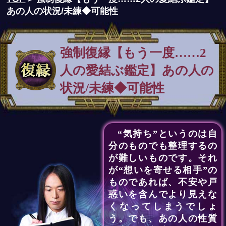
あの人の状況/未練◆可能性
強制復縁【もう一度……2
人の愛結ぶ鑑定】あの人の
状況/未練◆可能性
“気持ち”というのは自
分のものでも整理するの
が難しいものです。それ
が“想いを寄せる相手”の
ものであれば、不安や戸
惑いを含んでより見えな
くなってしまうでしょ
う。でも、あの人の性質