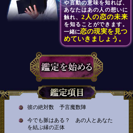
や言動の意味を知れば、
あなたはあの人の想いに
2人の恋の未来
触れ、
を知ることができます。
恋の現実を見つ
一緒に
めていきましょう。
彼の絶対数 予言魔数陣
今でも脈はある？ あの人とあなた
を結ぶ縁の正体