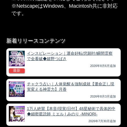
※NetscapeはWindows、Macintosh共に非対応
です。
新着リリースコンテンツ
インスピレーション｜運命好転/悲願叶/瞬間霊察
で全看破◆嬉野つばさ
2026年8月6月追加
最新
チャクラ占い｜人体覚醒＆強制成就【運命正し現
実変える神霊力】月香
2026年8月3月追加
1万人絶賛【本音/現実/日付】48星秘術で具体的中
◆細密星読師 ミエル | みのり -MINORI-
2026年7月30月追加