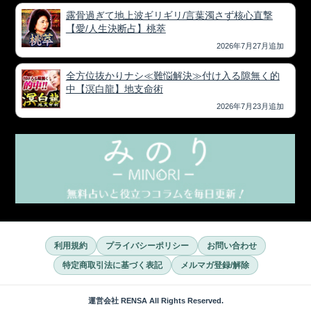
露骨過ぎて地上波ギリギリ/言葉濁さず核心直撃
【愛/人生決断占】桃萃
2026年7月27月追加
全方位抜かりナシ≪難悩解決≫付け入る隙無く的
中【溟白龍】地支命術
2026年7月23月追加
利用規約
プライバシーポリシー
お問い合わせ
特定商取引法に基づく表記
メルマガ登録/解除
運営会社 RENSA All Rights Reserved.