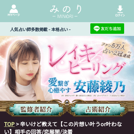
人気占い師多数掲載 - 本格占い -
TOP
> 辛いけど教えて【この片想い叶うor叶わな
い】相手の回答/恋展開/決着