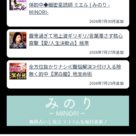
体的中◆細密星読師 ミエル | みのり -
MINORI-
2026年7月30月追加
露骨過ぎて地上波ギリギリ/言葉濁さず核心
直撃【愛/人生決断占】桃萃
2026年7月27月追加
全方位抜かりナシ≪難悩解決≫付け入る隙
無く的中【溟白龍】地支命術
2026年7月23月追加