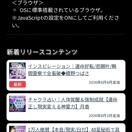
＜ブラウザ＞
OSに標準搭載されているブラウザ。
※JavaScriptの設定をONにしてご利用くださ
い。
新着リリースコンテンツ
インスピレーション｜運命好転/悲願叶/瞬
間霊察で全看破◆嬉野つばさ
2026年8月6月追加
最新
チャクラ占い｜人体覚醒＆強制成就【運命
正し現実変える神霊力】月香
2026年8月3月追加
1万人絶賛【本音/現実/日付】48星秘術で具