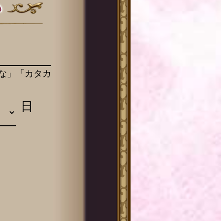
な」「カタカ
日