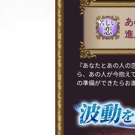
あ
進
『あなたとあの人の
ら、あの人が今抱え
の準備ができたらお