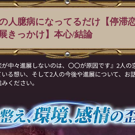
の人臆病になってるだけ【停滞
展きっかけ】本心/結論
恋が中々進展しないのは、〇〇が原因です』2人の
ている想い、そして2人の今後や進展について、お
進みください。