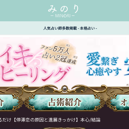
人気占い師多数掲載 - 本格占い -
るだけ【停滞恋の原因と進展きっかけ】本心/結論