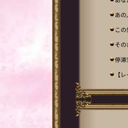
あの
この
その
停滞
【レ