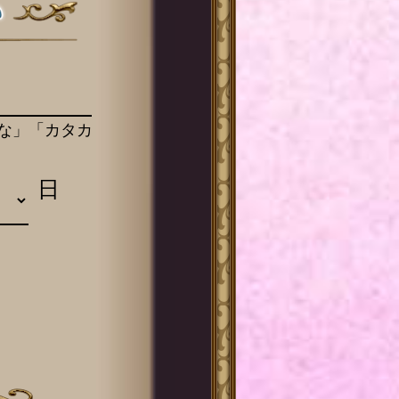
な」「カタカ
日