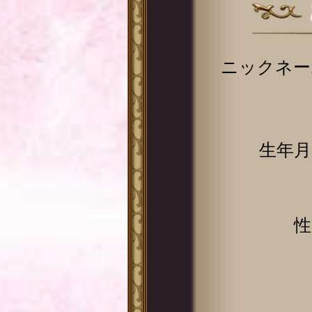
ニックネー
生年月
性