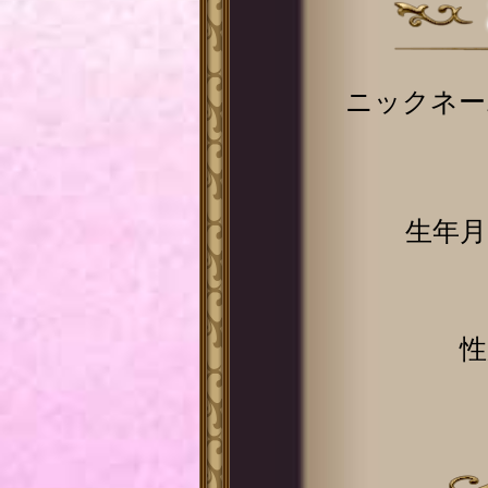
ニックネー
生年月
性