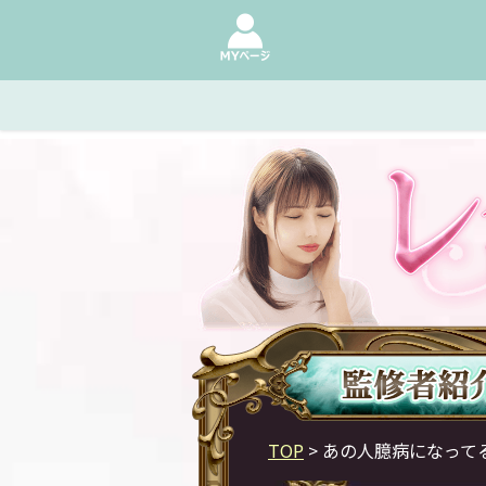
TOP
> あの人臆病になって