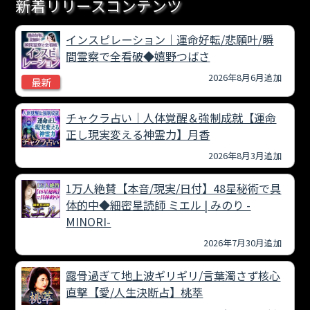
新着リリースコンテンツ
インスピレーション｜運命好転/悲願叶/瞬
間霊察で全看破◆嬉野つばさ
2026年8月6月追加
最新
チャクラ占い｜人体覚醒＆強制成就【運命
正し現実変える神霊力】月香
2026年8月3月追加
1万人絶賛【本音/現実/日付】48星秘術で具
体的中◆細密星読師 ミエル | みのり -
MINORI-
2026年7月30月追加
露骨過ぎて地上波ギリギリ/言葉濁さず核心
直撃【愛/人生決断占】桃萃