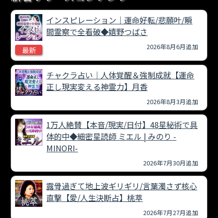
インスピレーション｜運命好転/悲願叶/瞬
間霊察で全看破◆嬉野つばさ
2026年8月6月追加
最新
チャクラ占い｜人体覚醒＆強制成就【運命
正し現実変える神霊力】月香
2026年8月3月追加
1万人絶賛【本音/現実/日付】48星秘術で具
体的中◆細密星読師 ミエル | みのり -
MINORI-
2026年7月30月追加
露骨過ぎて地上波ギリギリ/言葉濁さず核心
直撃【愛/人生決断占】桃萃
2026年7月27月追加