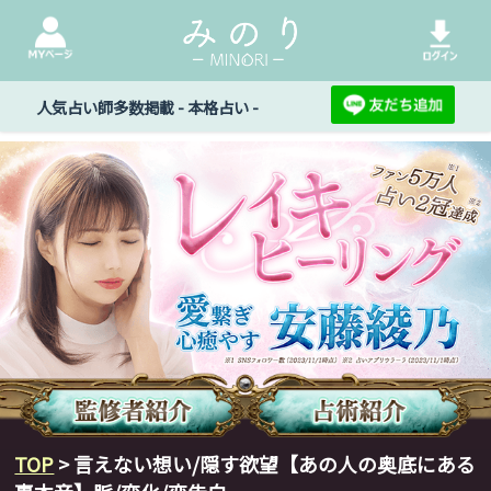
人気占い師多数掲載 - 本格占い -
TOP
> 言えない想い/隠す欲望【あの人の奥底にある