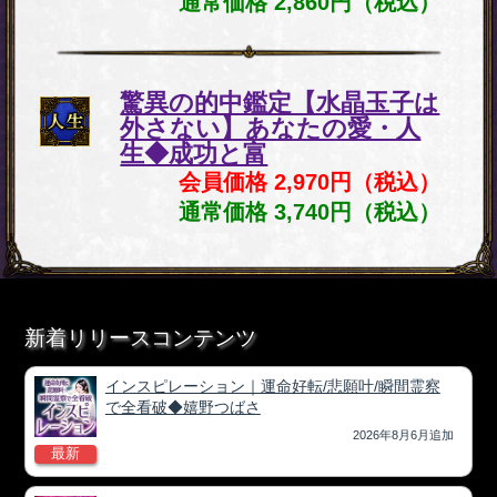
通常価格 2,860円（税込）
驚異の的中鑑定【水晶玉子は
外さない】あなたの愛・人
生◆成功と富
会員価格 2,970円（税込）
通常価格 3,740円（税込）
新着リリースコンテンツ
インスピレーション｜運命好転/悲願叶/瞬間霊察
で全看破◆嬉野つばさ
2026年8月6月追加
最新