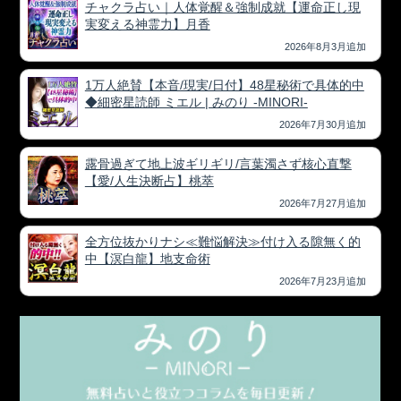
チャクラ占い｜人体覚醒＆強制成就【運命正し現
実変える神霊力】月香
2026年8月3月追加
1万人絶賛【本音/現実/日付】48星秘術で具体的中
◆細密星読師 ミエル | みのり -MINORI-
2026年7月30月追加
露骨過ぎて地上波ギリギリ/言葉濁さず核心直撃
【愛/人生決断占】桃萃
2026年7月27月追加
全方位抜かりナシ≪難悩解決≫付け入る隙無く的
中【溟白龍】地支命術
2026年7月23月追加