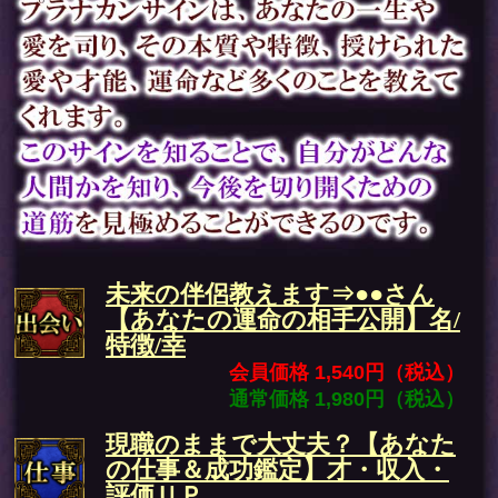
未来の伴侶教えます⇒●●さん
【あなたの運命の相手公開】名/
特徴/幸
会員価格 1,540円（税込）
通常価格 1,980円（税込）
現職のままで大丈夫？【あなた
の仕事＆成功鑑定】才・収入・
評価ＵＰ