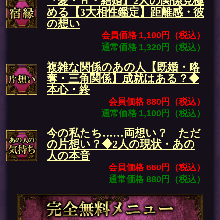
『愛・Ｈ・結婚』2人の関係見極
める【3大相性鑑定】距離感・彼
の想い
会員価格 1,100円（税込）
通常価格 1,320円（税込）
複雑な関係のあの人【既婚・略
奪・三角関係】成就はある？◆
本心・終
会員価格 880円（税込）
通常価格 1,100円（税込）
今の私たち……両想い？ ただ
の片想い？◆2人の現状・あの
人の本音
会員価格 660円（税込）
通常価格 880円（税込）