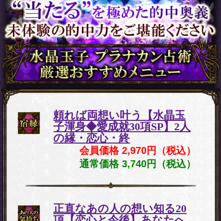
頼れば両想い叶う【水晶玉
子渾身◆愛成就30項SP】2人
の縁・恋心・終
会員価格 2,970円（税込）
通常価格 3,740円（税込）
正直なあの人の想い知る20
項【恋心と今後】あなたへ