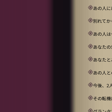
あの人に
別れてか
あの人は
あなたの
あなたと
あの人と
今後、2
その転機
グランタ