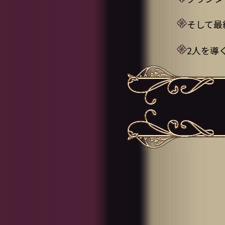
そして最
2人を導