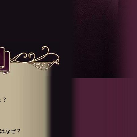
た？
はなぜ？