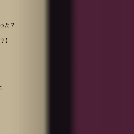
った？
る？】
と