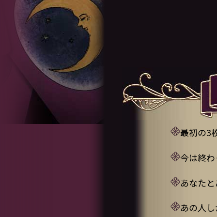
最初の3
今は終わ
あなたと
あの人し