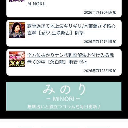
MINORI-
2026年7月30月追加
露骨過ぎて地上波ギリギリ/言葉濁さず核心
直撃【愛/人生決断占】桃萃
2026年7月27月追加
全方位抜かりナシ≪難悩解決≫付け入る隙
無く的中【溟白龍】地支命術
2026年7月23月追加