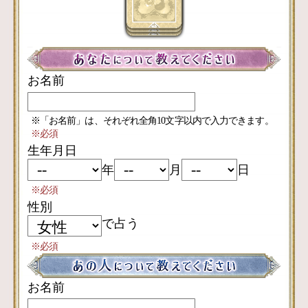
お名前
※「お名前」は、それぞれ全角10文字以内で入力できます。
※必須
生年月日
年
月
日
※必須
性別
で占う
※必須
お名前