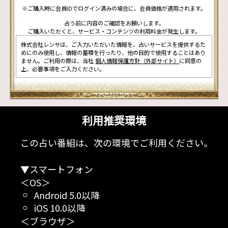
※ご購入時に会員IDでログイン済みの場合に、会員価格が適用されます。
占う前に内容のご確認をお願いします。
ご購入いただくと、サービス・コンテンツの利用料金が発生します。
株式会社レンサは、ご入力いただいた情報を、占いサービスを提供するた
めにのみ使用し、情報の蓄積を行ったり、他の目的で使用することはあり
ません。ご利用の際は、当社
個人情報保護方針（外部サイト）
に同意の
上、必要事項をご入力ください。
利用推奨環境
この占い番組は、次の環境でご利用ください。
▼スマートフォン
＜OS＞
Android 5.0以降
iOS 10.0以降
＜ブラウザ＞