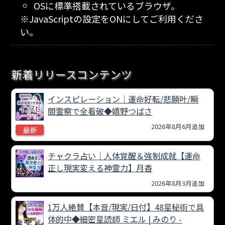
OSに標準搭載されているブラウザ。
※JavaScriptの設定をONにしてご利用くださ
い。
新着リリースコンテンツ
インスピレーション｜運命好転/悲願叶/瞬
間霊察で全看破◆嬉野つばさ
2026年8月6月追加
最新
チャクラ占い｜人体覚醒＆強制成就【運命
正し現実変える神霊力】月香
2026年8月3月追加
1万人絶賛【本音/現実/日付】48星秘術で具
体的中◆細密星読師 ミエル | みのり -