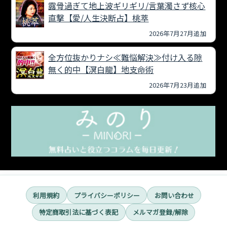
露骨過ぎて地上波ギリギリ/言葉濁さず核心
直撃【愛/人生決断占】桃萃
2026年7月27月追加
全方位抜かりナシ≪難悩解決≫付け入る隙
無く的中【溟白龍】地支命術
2026年7月23月追加
利用規約
プライバシーポリシー
お問い合わせ
特定商取引法に基づく表記
メルマガ登録/解除