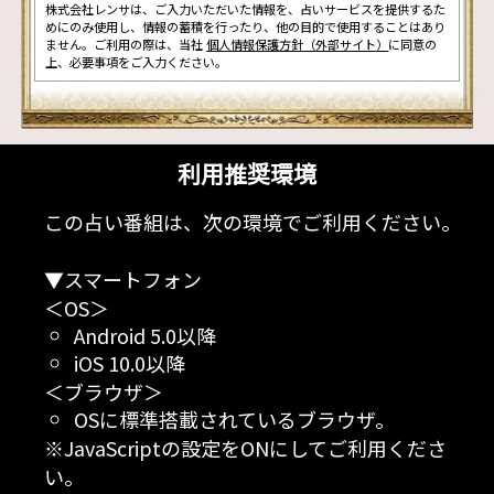
株式会社レンサは、ご入力いただいた情報を、占いサービスを提供するた
めにのみ使用し、情報の蓄積を行ったり、他の目的で使用することはあり
ません。ご利用の際は、当社
個人情報保護方針（外部サイト）
に同意の
上、必要事項をご入力ください。
利用推奨環境
この占い番組は、次の環境でご利用ください。
▼スマートフォン
＜OS＞
Android 5.0以降
iOS 10.0以降
＜ブラウザ＞
OSに標準搭載されているブラウザ。
※JavaScriptの設定をONにしてご利用くださ
い。