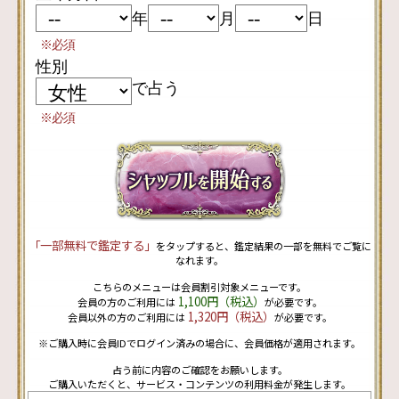
年
月
日
※必須
性別
で占う
※必須
「一部無料で鑑定する」
をタップすると、鑑定結果の一部を無料でご覧に
なれます。
こちらのメニューは会員割引対象メニューです。
1,100円（税込）
会員の方のご利用には
が必要です。
1,320円（税込）
会員以外の方のご利用には
が必要です。
※ご購入時に会員IDでログイン済みの場合に、会員価格が適用されます。
占う前に内容のご確認をお願いします。
ご購入いただくと、サービス・コンテンツの利用料金が発生します。