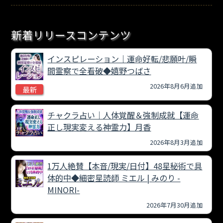
新着リリースコンテンツ
インスピレーション｜運命好転/悲願叶/瞬
間霊察で全看破◆嬉野つばさ
2026年8月6月追加
最新
チャクラ占い｜人体覚醒＆強制成就【運命
正し現実変える神霊力】月香
2026年8月3月追加
1万人絶賛【本音/現実/日付】48星秘術で具
体的中◆細密星読師 ミエル | みのり -
MINORI-
2026年7月30月追加