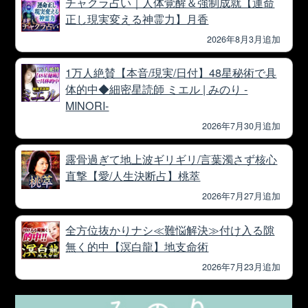
チャクラ占い｜人体覚醒＆強制成就【運命
正し現実変える神霊力】月香
2026年8月3月追加
1万人絶賛【本音/現実/日付】48星秘術で具
体的中◆細密星読師 ミエル | みのり -
MINORI-
2026年7月30月追加
露骨過ぎて地上波ギリギリ/言葉濁さず核心
直撃【愛/人生決断占】桃萃
2026年7月27月追加
全方位抜かりナシ≪難悩解決≫付け入る隙
無く的中【溟白龍】地支命術
2026年7月23月追加