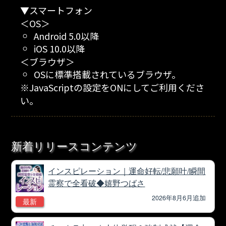
▼スマートフォン
＜OS＞
Android 5.0以降
iOS 10.0以降
＜ブラウザ＞
OSに標準搭載されているブラウザ。
※JavaScriptの設定をONにしてご利用くださ
い。
新着リリースコンテンツ
インスピレーション｜運命好転/悲願叶/瞬間
霊察で全看破◆嬉野つばさ
2026年8月6月追加
最新