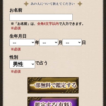
お名前
※「お名前」は、
全角8文字以内
で入力できます。
※必須
生年月日
年
月
日
※必須
性別
で占う
※必須