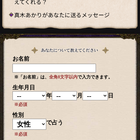
えてくれる？
真木あかりがあなたに送るメッセージ
お名前
※「お名前」は、
全角8文字以内
で入力できます。
生年月日
年
月
日
※必須
性別
で占う
※必須