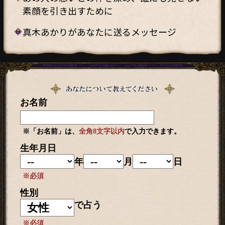
素顔を引き出すために
真木あかりがあなたに送るメッセージ
お名前
※「お名前」は、
全角8文字以内
で入力できます。
生年月日
年
月
日
※必須
性別
で占う
※必須