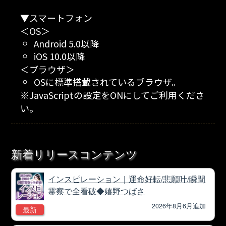
▼スマートフォン
＜OS＞
Android 5.0以降
iOS 10.0以降
＜ブラウザ＞
OSに標準搭載されているブラウザ。
※JavaScriptの設定をONにしてご利用くださ
い。
新着リリースコンテンツ
インスピレーション｜運命好転/悲願叶/瞬間
霊察で全看破◆嬉野つばさ
2026年8月6月追加
最新