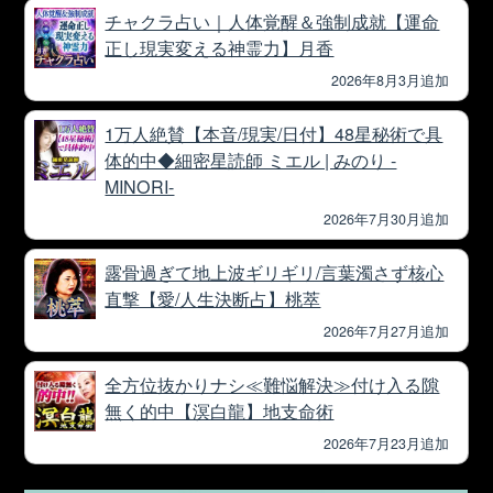
チャクラ占い｜人体覚醒＆強制成就【運命
正し現実変える神霊力】月香
2026年8月3月追加
1万人絶賛【本音/現実/日付】48星秘術で具
体的中◆細密星読師 ミエル | みのり -
MINORI-
2026年7月30月追加
露骨過ぎて地上波ギリギリ/言葉濁さず核心
直撃【愛/人生決断占】桃萃
2026年7月27月追加
全方位抜かりナシ≪難悩解決≫付け入る隙
無く的中【溟白龍】地支命術
2026年7月23月追加