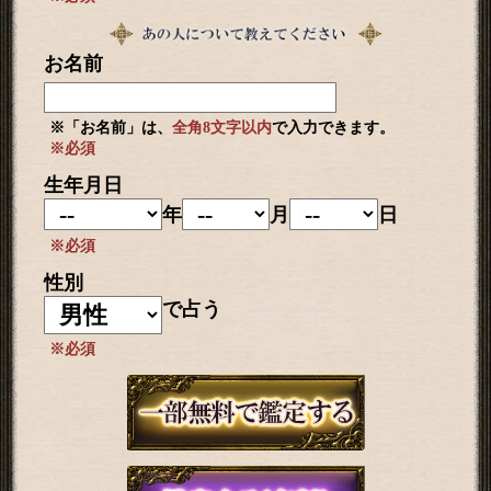
お名前
※「お名前」は、
全角8文字以内
で入力できます。
※必須
生年月日
年
月
日
※必須
性別
で占う
※必須