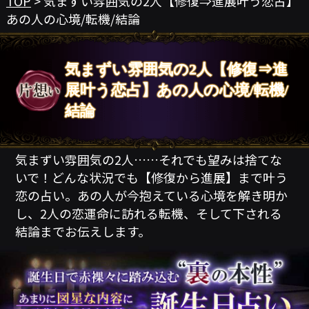
TOP
> 気まずい雰囲気の2人【修復⇒進展叶う恋占】
あの人の心境/転機/結論
気まずい雰囲気の2人【修復⇒進
展叶う恋占】あの人の心境/転機/
結論
気まずい雰囲気の2人……それでも望みは捨てな
いで！どんな状況でも【修復から進展】まで叶う
恋の占い。あの人が今抱えている心境を解き明か
し、2人の恋運命に訪れる転機、そして下される
結論までお伝えします。