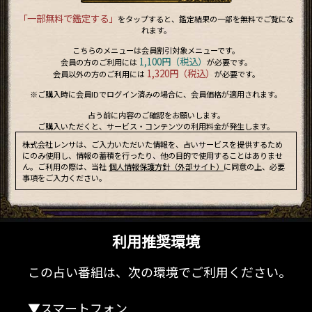
「一部無料で鑑定する」
をタップすると、鑑定結果の一部を無料でご覧にな
れます。
こちらのメニューは会員割引対象メニューです。
1,100円（税込）
会員の方のご利用には
が必要です。
1,320円（税込）
会員以外の方のご利用には
が必要です。
※ご購入時に会員IDでログイン済みの場合に、会員価格が適用されます。
占う前に内容のご確認をお願いします。
ご購入いただくと、サービス・コンテンツの利用料金が発生します。
株式会社レンサは、ご入力いただいた情報を、占いサービスを提供するため
にのみ使用し、情報の蓄積を行ったり、他の目的で使用することはありませ
ん。ご利用の際は、当社
個人情報保護方針（外部サイト）
に同意の上、必要
事項をご入力ください。
利用推奨環境
この占い番組は、次の環境でご利用ください。
▼スマートフォン