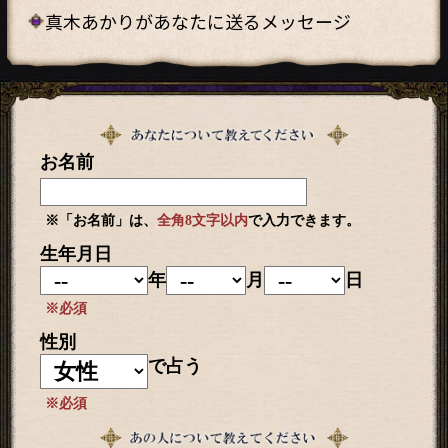
真木あかりがあなたに送るメッセージ
お名前
※「お名前」は、
全角8文字以内
で入力できます。
生年月日
年
月
日
※必須
性別
で占う
※必須