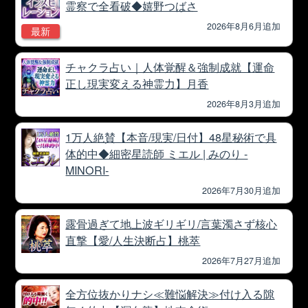
霊察で全看破◆嬉野つばさ
2026年8月6月追加
最新
チャクラ占い｜人体覚醒＆強制成就【運命
正し現実変える神霊力】月香
2026年8月3月追加
1万人絶賛【本音/現実/日付】48星秘術で具
体的中◆細密星読師 ミエル | みのり -
MINORI-
2026年7月30月追加
露骨過ぎて地上波ギリギリ/言葉濁さず核心
直撃【愛/人生決断占】桃萃
2026年7月27月追加
全方位抜かりナシ≪難悩解決≫付け入る隙