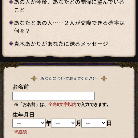
あの人が今後、あなたとの関係に望んでいる
こと
あなたとあの人……２人が交際できる確率は
何％？
真木あかりがあなたに送るメッセージ
お名前
※「お名前」は、
全角8文字以内
で入力できます。
生年月日
年
月
日
※必須