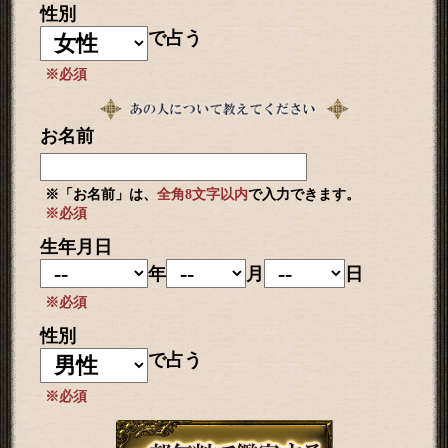
性別
で占う
※必須
お名前
※「お名前」は、
全角8文字以内
で入力できます。
※必須
生年月日
年
月
日
※必須
性別
で占う
※必須