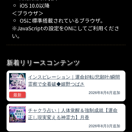
iOS 10.0以降
＜ブラウザ＞
OSに標準搭載されているブラウザ。
※JavaScriptの設定をONにしてご利用くださ
い。
新着リリースコンテンツ
インスピレーション｜運命好転/悲願叶/瞬間
霊察で全看破◆嬉野つばさ
2026年8月6月追加
最新
チャクラ占い｜人体覚醒＆強制成就【運命
正し現実変える神霊力】月香
2026年8月3月追加