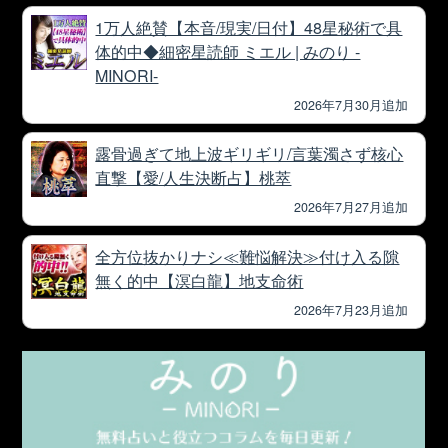
1万人絶賛【本音/現実/日付】48星秘術で具
体的中◆細密星読師 ミエル | みのり -
MINORI-
2026年7月30月追加
露骨過ぎて地上波ギリギリ/言葉濁さず核心
直撃【愛/人生決断占】桃萃
2026年7月27月追加
全方位抜かりナシ≪難悩解決≫付け入る隙
無く的中【溟白龍】地支命術
2026年7月23月追加