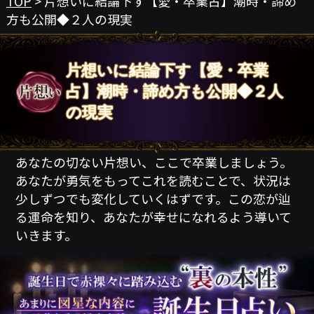
TOP
> 片想いに結論下す【愛・卒業占】潮時・諦め
方も公開◆２人の現実
片想いに結論下す【愛・卒業
占】潮時・諦め方も公開◆２人
の現実
あなたの切ない片想い、ここで卒業しましょう。
あなたが勇気をもってこれを読むことで、状況は
少しずつでも変化していくはずです。この恋が辿
る運命を知り、あなたが幸せになれるよう導いて
いきます。