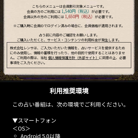
こちらのメニューは会員割引対象メニューです。
1,540円（税込）
会員の方のご利用には
が必要です。
1,650円（税込）
会員以外の方のご利用には
が必要です。
※ご購入時に会員IDでログイン済みの場合に、会員価格が適用されます。
占う前に内容のご確認をお願いします。
ご購入いただくと、サービス・コンテンツの利用料金が発生します。
株式会社レンサは、ご入力いただいた情報を、占いサービスを提供するため
にのみ使用し、情報の蓄積を行ったり、他の目的で使用することはありませ
ん。ご利用の際は、当社
個人情報保護方針（外部サイト）
に同意の上、必要
事項をご入力ください。
利用推奨環境
この占い番組は、次の環境でご利用ください。
▼スマートフォン
＜OS＞
Android 5.0以降