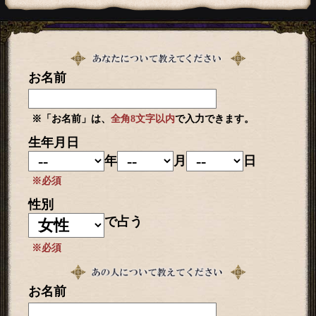
お名前
※「お名前」は、
全角8文字以内
で入力できます。
生年月日
年
月
日
※必須
性別
で占う
※必須
お名前