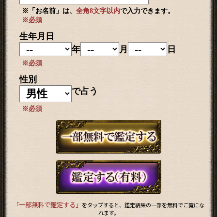
※「お名前」は、
全角8文字以内
で入力できます。
※必須
生年月日
年
月
日
※必須
性別
で占う
※必須
「一部無料で鑑定する」
をタップすると、鑑定結果の一部を無料でご覧にな
れます。