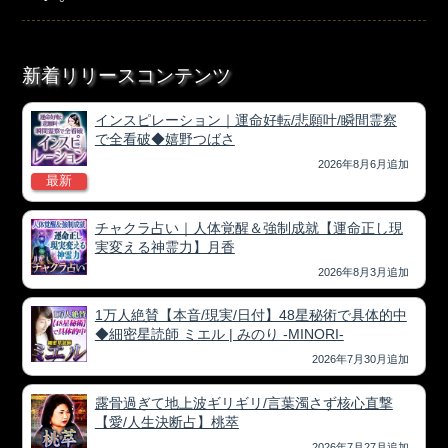
新着リリースコンテンツ
インスピレーション｜運命好転/悲願叶/瞬間霊察
で全看破◆嬉野つばさ
2026年8月6月追加
最新
チャクラ占い｜人体覚醒＆強制成就【運命正し現
実変える神霊力】月香
2026年8月3月追加
1万人絶賛【本音/現実/日付】48星秘術で具体的中
◆細密星読師 ミエル | みのり -MINORI-
2026年7月30月追加
露骨過ぎて地上波ギリギリ/言葉濁さず核心直撃
【愛/人生決断占】桃萃
2026年7月27月追加