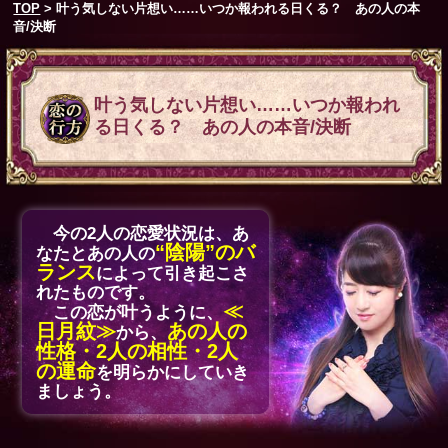
TOP
> 叶う気しない片想い……いつか報われる日くる？ あの人の本
音/決断
叶う気しない片想い……いつか報われ
る日くる？ あの人の本音/決断
今の2人の恋愛状況は、あ
“陰陽”のバ
なたとあの人の
ランス
によって引き起こさ
れたものです。
≪
この恋が叶うように、
日月紋≫
あの人の
から、
性格・2人の相性・2人
の運命
を明らかにしていき
ましょう。