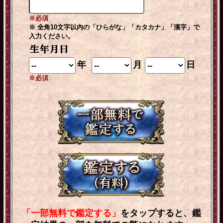
※必須
※ 全角10文字以内の「ひらがな」「カタカナ」「漢字」で
入力ください。
年
月
日
※必須
「一部無料で鑑定する」
をタップすると、鑑