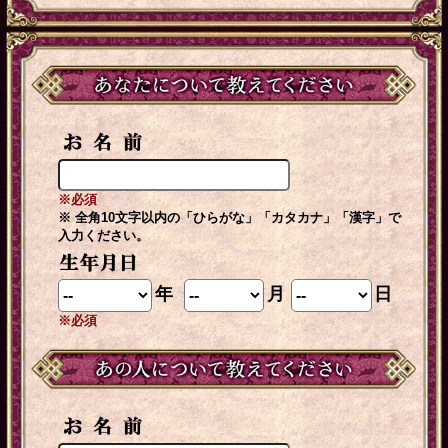
※必須
※ 全角10文字以内の「ひらがな」「カタカナ」「漢字」で
入力ください。
年
月
日
※必須