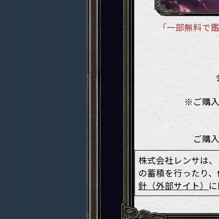
「一部無料で
※ご購入
ご購
株式会社レンサは、
の蓄積を行ったり、
針（外部サイト）
に