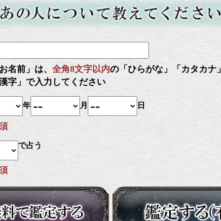
お名前」は、
全角8文字以内
の「ひらがな」「カタカナ
漢字」で入力してください
年
月
日
須
で占う
須