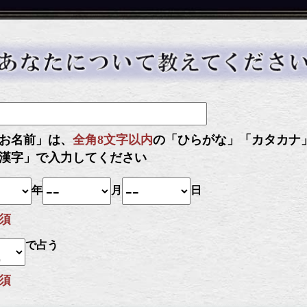
お名前」は、
全角8文字以内
の「ひらがな」「カタカナ
漢字」で入力してください
年
月
日
須
で占う
須