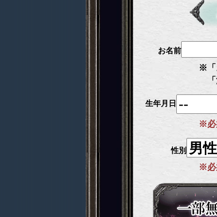
お名前
※「
「
生年月日
※必
性別
※必