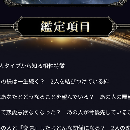
星人タイプから知る相性特徴
との縁は一生続く？ 2人を結びつけている絆
はあなたとどうなることを望んでいる？ あの人の願
して恋愛意欲なくなった？ あの人が今優先している
あの人と『交際』したらどんな関係になる？ 2人の