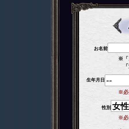
お名前
※「
「
生年月日
※必
性別
※必