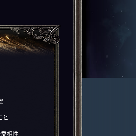
望
こと
恋愛相性