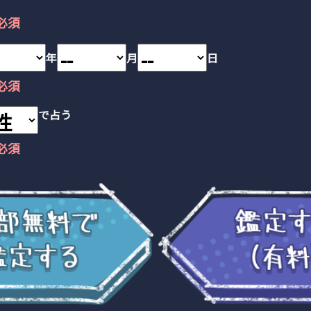
。
必須
年
月
日
必須
で占う
必須