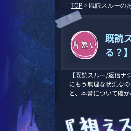
TOP
> 既読スルー
既読
る？
【既読スルー/返信ナ
にもう無理な状況なの
と、本音について確か