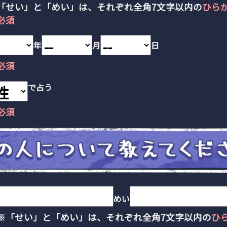
「せい」と「めい」は、それぞれ全角7文字以内の
ひら
必須
年
月
日
必須
で占う
必須
めい
※「せい」と「めい」は、それぞれ全角7文字以内の
ひ