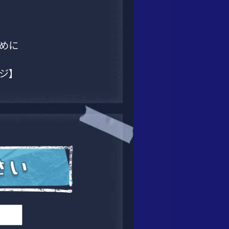
めに
ジ】