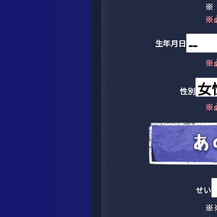
※
※
生年月日
※
性別
※
せい
※