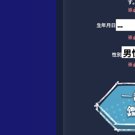
す
※
生年月日
※
性別
※